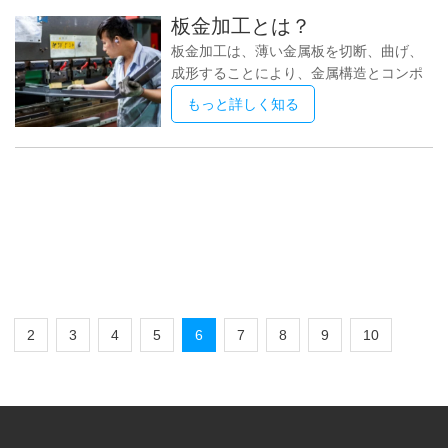
アプローチが必要です。マシンはその動
盤、旋盤、ルーター、またはその他の特
板金加工とは？
きをコンピューター プログラミングに依
殊な機器である可能性がある工作機械
板金加工は、薄い金属板を切断、曲げ、
存しているためです。 CNC マシン用に
は、その動きと操作を指示するコンピュ
成形することにより、金属構造とコンポ
何かを設計するための最初のステップ
ーター
ーネントを作成するプロセスです。この
は、コンピューター支援設計 (CAD) ソフ
もっと詳しく知る
プロセスは、建設、自動車、航空宇宙、
トウェアを使用してオブジェクトの 3D
製造など、幅広い業界で使用されていま
モデルを作成することです。このモデル
す。 板金加工の最初のステップは、プ
には、寸法、公差、表面仕上げなど、必
ロジェクトに適した材料を選択すること
要なすべての詳細が含まれている必要が
です。板金加工で使用される最も一般的
あります。間違いは最終製品にも反映さ
な材料は、鋼、アルミニウム、真鍮、お
れるため、
よび銅です。各素材には、強度、耐久
性、耐腐食性など、独自の特性がありま
す。 材料が選択されると、鋏やレーザー
カッターなどの特殊な装置を使用して、
2
3
4
5
6
7
8
9
10
板金が希望のサイズに切断されます。次
のステップは、ブレーキまたはプレス ブ
レーキを使用して、