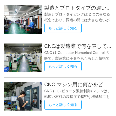
で各辺を2回加工し、平面度0.3mmを確
います。しかし、多くの人はこれら 2 つ
保します。 2. 板金部品に複数のキャビテ
製造とプロトタイプの違いは何ですか?
の概念を混同し、同じテクノロジーだと
ィがある場合、加工中に各キャビティに
製造とプロトタイピングは 2 つの異なる
考えています。では、ラピッド プロトタ
1 つのキャビティを使用する連続処理方
概念であり、両者の間には大きな違いが
イピングと 3D プリンティングの違いは
法を使用することはお勧めできません。
あります。 製造とは、大規模な製品を生
何でしょうか?この記事では、詳細な回答
もっと詳しく知る
産および製造するプロセスを指します。
を提供します。 まず、ラピッド プロトタ
これには、成熟した技術と安定した生産
イピングの概念を理解しましょう。ラピ
プロセスを使用して、高品質の製品を生
ッド プロトタイピングは、主に手動生
CNCは製造業で何を表していますか?
産し、市場の需要を満たすことができる
産、射出成形、鋳造などの方法を含む、
CNC は Computer Numerical Control の
ようにする必要があります。通常、製造
製品モデルを迅速に生産できる技術で
略で、製造業に革命をもたらした技術で
には多くの資本、時間、人的資源が必要
す。ラピッド プロトタイピングは、
す。これは、コンピューター ソフトウェ
であり、生産プロセスを円滑に進めるた
もっと詳しく知る
アを使用して工作機械を制御し、複雑な
めには高度な組織力と管理能力が必要で
部品やコンポーネントの生産を自動化す
す。製造とは、商品を生産するプロセス
るプロセスです。この技術により、製造
を指し、通常は大量生産と生産ラインを
CNC マシン用に何かをどのように設計しますか?
の精度と効率が大幅に向上し、高品質の
使用して一連の同一製品を生産します。
CNC (コンピュータ数値制御) マシンは、
製品をこれまでにない速さで製造できる
一方、プロトタイピングとは、新製品の
幅広い材料の高精度で精密な機械加工を
ようになりました。 CNC の基本原理に
プロトタイプを作成したり、
可能にすることで、製造業に革命をもた
は、一連の数値コマンドによって工作機
もっと詳しく知る
らしました。 CNC マシン用に何かを設
械の動きを制御するコンピューターのプ
計するには、従来の製造方法とは異なる
ログラミングが含まれます。フライス