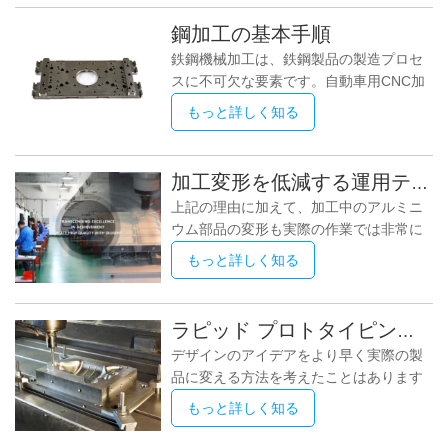
う。 1.最先端の機械: CNC 加工工場に
すが、加工技術、適用範囲、ワーク形状
は、CNC フライス盤、CNC 旋盤、CNC
鋼加工の基本手順
などに明らかな違いがあります。この記
ルーター、CNC レーザー カッターな
鉄鋼機械加工は、鉄鋼製品の製造プロセ
事では、読者がそれぞれの特性と応用分
ど、さまざまな最先端の CNC
スに不可欠な要素です。自動車用CNC加
野をよりよく理解できるように、CNC フ
工とは異なります。鉄鋼製品には、ビー
ライス盤と CNC 旋盤の違いに焦点を当
もっと詳しく知る
ム、バー、シート、パイプ、チューブな
てます。 まず、CNCフライス盤とは、工
ど、さまざまな形状、サイズ、形状があ
具を回転させてワークを加工するCNC工
ります。 CNC 加工は、設計から溶解、
作機械です。これには、X 軸、Y 軸、Z
加工変形を低減する運用テクニック
鋳造、圧延、切断、その他のプロセスに
軸という 3 つの基本軸があります。これ
上記の理由に加えて、加工中のアルミニ
至るまで、いくつかのステップを含む複
らの軸方向の動きを制御することにより
ウム部品の変形も実際の作業では非常に
雑なプロセスです。最終製品の品質と精
重要です。 1. 取り代が大きい部品の場
度を確保するには、専門知識、ハイエン
もっと詳しく知る
合、加工時の放熱状態を良くし、熱の集
ドの設備、最先端の技術が必要です。鋼
中を避けるため、加工時は対称加工を行
加工プロセスに含まれる基本的な手順は
ってください。厚さ90mmの板材を
次のとおりです。 1.設計と計画:最初のス
ラピッド プロトタイピングは 3D プリントと同じですか?
60mmに加工する必要がある場合、片面
テップは、顧客の要件に基づいた製品の
デザインのアイデアをより早く実際の製
をフライス加工し、すぐにもう一方の面
設計と計画です。次に、製品はコンピュ
品に変える方法を考えたことはあります
をフライス加工し、最終サイズまで一気
ータ支援設計 (CAD)
か?今日の急速な技術開発の時代におい
に加工した後の平面度が5mmに達した場
もっと詳しく知る
て、ラピッド プロトタイピングと 3D プ
合、繰返し対称加工の場合、最終寸法ま
リンティングは人々の間で話題になって