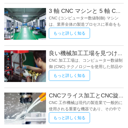
の製作に至るまで、金属板を曲げるプロ
す。東莞龍王金物有限公司は、精密ハー
セスは現代工学の基礎です。この記事で
ドウェア機械のシャフト部品加工におけ
3 軸 CNC マシンと 5 軸 CNC マシンの違いを探る
は、高品質の曲げ金属板の製造を保証す
る豊富な加工経験を持ち、同時に工場所
CNC (コンピューター数値制御) マシン
るために板金製造工場で採用されている
有の20セットの輸入CNC旋盤と、
は、業界全体の製造プロセスに革命をも
技術、ツール、ベスト プラクティスにつ
たらし、精度、効率、自動化を実現しま
いて詳しく説明します。 1. 材料の選択
もっと詳しく知る
した。利用可能なさまざまなタイプの
金属シートを曲げる最初のステップは、
CNC マシンの中で、3 軸および 5 軸
適切な材料を選択することです。板金製
CNC マシンは、独自の機能を持つ 2 つの
造工場では、ステンレス鋼、アルミニウ
良い機械加工工場を見つける10のヒント!
異なるカテゴリとして際立っています。
ム、銅、軟鋼など、さまざまな金属や合
CNC 加工工場は、コンピューター数値制
この記事では、これら 2 種類の CNC マ
金が使用されます。材料の選択は、強
御 (CNC) テクノロジーを使用した部品や
シンの主な違いを詳しく掘り下げ、それ
度、耐食性、
コンポーネントの生産に焦点を当てた専
ぞれの利点と用途に焦点を当てます。
もっと詳しく知る
門の製造施設です。これらの工場には、
CNC マシンの基礎 3 軸 CNC 機械と 5 軸
高度な CNC マシン、コンピュータ支援
CNC 機械の違いを詳しく説明する前に、
設計 (CAD) およびコンピュータ支援製造
CNC 加工の基本概念を簡単に確認してみ
CNCフライス加工とCNC旋削の違い
(CAM) ソフトウェア、熟練したオペレー
ましょう。
CNC 工作機械は現代の製造業で一般的に
タが装備されており、さまざまな業界向
使用される重要な機器であり、その中で
けの幅広い製品を効率的かつ正確に生産
CNC フライス盤と CNC 旋盤は 2 つの一
できます。典型的な CNC 加工工場を定
もっと詳しく知る
般的な CNC 加工方法です。これらはす
義する重要な側面を詳しく見てみましょ
べて CNC 工作機械のカテゴリに属しま