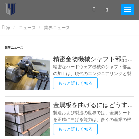
家
ニュース
業界ニュース
業界ニュース
精密金物機械シャフト部品加工
精密なハードウェア機械のシャフト部品
の加工は、現代のエンジニアリングと製
造において重要な側面です。これらの小
もっと詳しく知る
さく、一見取るに足らないコンポーネン
トは、自動車や航空宇宙からエレクトロ
ニクスやロボット工学に至るまで、さま
金属板を曲げるにはどうすればよいですか?
ざまな業界で極めて重要な役割を果たし
製造および製造の世界では、金属シート
ています。この記事では、精密ハードウ
を正確に曲げる能力は、多くの産業の根
ェア機械のシャフト部品加工の世界を掘
幹を形成するスキルです。堅牢な構造コ
り下げ、その重要性、関連するプロセ
もっと詳しく知る
ンポーネントの構築から複雑な機械部品
ス、イノベーションへの影響を探りま