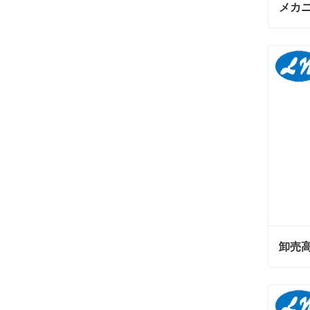
今コ
今コ