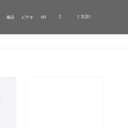
言語
備品
ビデオ
VR