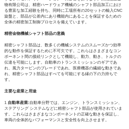
物有限公司は、精密ハードウェア機械のシャフト部品加工におけ
る豊富な加工経験を持ち、同時に工場所有の20セットの輸入CNC
旋盤と、部品が公差内にあり機能内にあることを保証するための
全体の精密加工制御プロセスを備えています。
精密金物機械シャフト部品の意義
精密シャフト部品は、数多くの機械システムのスムーズかつ効率
的な動作を保証するために不可欠です。これらはさまざまなコン
ポーネント間の接続リンクとして機能し、動力、動き、トルクの
伝達を可能にします。自動車のトランスミッションのギアであ
れ、風力タービンのブレードであれ、医療機器の繊細な動きであ
れ、精密シャフト部品はすべてを可能にする縁の下の力持ちで
す。
主要な産業と用途
1.
自動車産業:
自動車分野では、エンジン、トランスミッション、
ステアリング システムなどに精密シャフト部品が使用されていま
す。これらはさまざまなコンポーネントの正確な動きを保証し、
車両の全体的なパフォーマンスと安全性を向上させます。