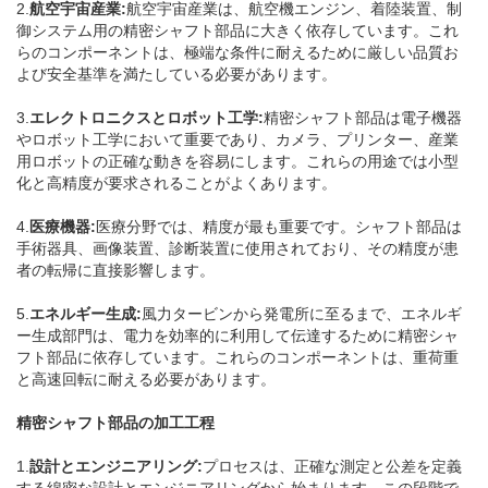
2.
航空宇宙産業:
航空宇宙産業は、航空機エンジン、着陸装置、制
御システム用の精密シャフト部品に大きく依存しています。これ
らのコンポーネントは、極端な条件に耐えるために厳しい品質お
よび安全基準を満たしている必要があります。
3.
エレクトロニクスとロボット工学:
精密シャフト部品は電子機器
やロボット工学において重要であり、カメラ、プリンター、産業
用ロボットの正確な動きを容易にします。これらの用途では小型
化と高精度が要求されることがよくあります。
4.
医療機器:
医療分野では、精度が最も重要です。シャフト部品は
手術器具、画像装置、診断装置に使用されており、その精度が患
者の転帰に直接影響します。
5.
エネルギー生成:
風力タービンから発電所に至るまで、エネルギ
ー生成部門は、電力を効率的に利用して伝達するために精密シャ
フト部品に依存しています。これらのコンポーネントは、重荷重
と高速回転に耐える必要があります。
精密シャフト部品の加工工程
1.
設計とエンジニアリング:
プロセスは、正確な測定と公差を定義