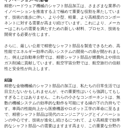
精密ハードウェア機械のシャフト部品加工は、さまざまな業界の
イノベーションを推進する上で極めて重要な役割を果たしていま
す。技術の進歩に伴い、より小型、軽量、より高精度のコンポー
ネントに対する需要が高まり続けています。これにより、メーカ
ーはこれらの需要を満たすための新しい材料、プロセス、技術を
開発する必要が生じます。
さらに、厳しい公差で精密なシャフト部品を製造できるため、高
性能でエネルギー効率の高いシステムの開発への扉が開かれまし
た。例えば自動車分野では、精密シャフト部品が燃費向上や排出
ガス削減に貢献しています。航空宇宙分野では、航空旅行の信頼
性と安全性が向上します。
結論
精密な金物機械のシャフト部品の加工は、私たちの日常生活では
目立たないかもしれませんが、その重要性はいくら強調してもし
すぎることはありません。これらの小さなコンポーネントは、無
数の機械システムの効率的な動作を可能にする縁の下の力持ちで
す。車両の性能向上から医療機器やロボット工学の革命に至るま
で、精密シャフト部品は現代のエンジニアリングとイノベーショ
ンの中心です。技術が進化し続けるにつれて、より高精度で効率
的なシャフト部品への需要はますます高まり、この重要な分野の