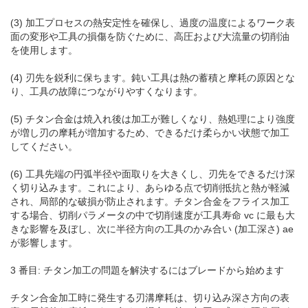
(3) 加工プロセスの熱安定性を確保し、過度の温度によるワーク表
面の変形や工具の損傷を防ぐために、高圧および大流量の切削油
を使用します。
(4) 刃先を鋭利に保ちます。鈍い工具は熱の蓄積と摩耗の原因とな
り、工具の故障につながりやすくなります。
(5) チタン合金は焼入れ後は加工が難しくなり、熱処理により強度
が増し刃の摩耗が増加するため、できるだけ柔らかい状態で加工
してください。
(6) 工具先端の円弧半径や面取りを大きくし、刃先をできるだけ深
く切り込みます。これにより、あらゆる点で切削抵抗と熱が軽減
され、局部的な破損が防止されます。チタン合金をフライス加工
する場合、切削パラメータの中で切削速度が工具寿命 vc に最も大
きな影響を及ぼし、次に半径方向の工具のかみ合い (加工深さ) ae
が影響します。
3 番目: チタン加工の問題を解決するにはブレードから始めます
チタン合金加工時に発生する刃溝摩耗は、切り込み深さ方向の表