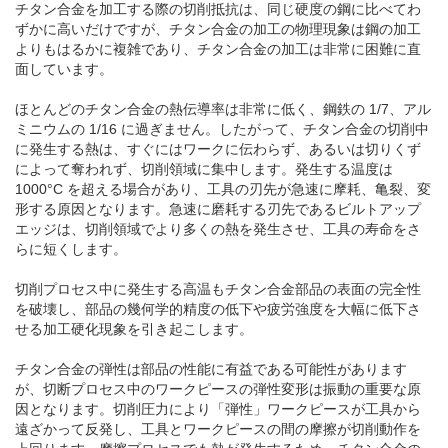
チタン合金を加工する際の切削抵抗は、同じ硬度の鋼に比べてわ
ずかに高いだけですが、チタン合金の加工の物理現象は鋼の加工
よりもはるかに複雑であり、チタン合金の加工は非常に困難に直
面しています。
ほとんどのチタン合金の熱伝導率は非常に低く、鋼鉄の 1/7、アル
ミニウムの 1/16 に過ぎません。したがって、チタン合金の切削中
に発生する熱は、すぐにはワークに伝わらず、あるいは切りくず
によって奪われず、切削領域に集中します。発生する温度は
1000°C を超える場合があり、工具の刃先が急速に摩耗、亀裂、変
形する原因となります。急速に磨耗する刃先であるビルトアップ
エッジは、切削領域でより多くの熱を発生させ、工具の寿命をさ
らに短くします。
切削プロセス中に発生する高温もチタン合金部品の表面の完全性
を破壊し、部品の幾何学的精度の低下や疲労強度を大幅に低下さ
せる加工硬化現象を引き起こします。
チタン合金の弾性は部品の性能に有益である可能性があります
が、切断プロセス中のワークピースの弾性変形は振動の重要な原
因となります。切削圧力により「弾性」ワークピースが工具から
遠ざかって反発し、工具とワークピースの間の摩擦が切削動作を