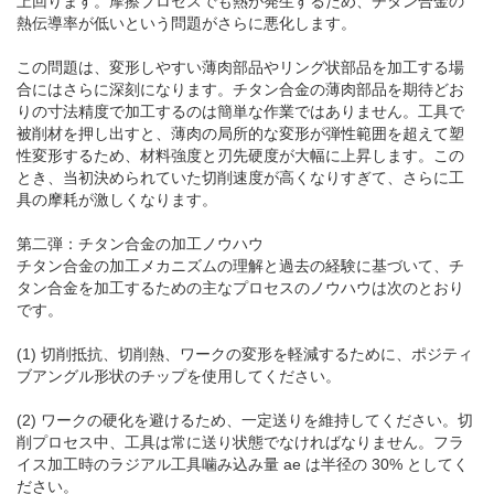
上回ります。摩擦プロセスでも熱が発生するため、チタン合金の
熱伝導率が低いという問題がさらに悪化します。
この問題は、変形しやすい薄肉部品やリング状部品を加工する場
合にはさらに深刻になります。チタン合金の薄肉部品を期待どお
りの寸法精度で加工するのは簡単な作業ではありません。工具で
被削材を押し出すと、薄肉の局所的な変形が弾性範囲を超えて塑
性変形するため、材料強度と刃先硬度が大幅に上昇します。この
とき、当初決められていた切削速度が高くなりすぎて、さらに工
具の摩耗が激しくなります。
第二弾：チタン合金の加工ノウハウ
チタン合金の加工メカニズムの理解と過去の経験に基づいて、チ
タン合金を加工するための主なプロセスのノウハウは次のとおり
です。
(1) 切削抵抗、切削熱、ワークの変形を軽減するために、ポジティ
ブアングル形状のチップを使用してください。
(2) ワークの硬化を避けるため、一定送りを維持してください。切
削プロセス中、工具は常に送り状態でなければなりません。フラ
イス加工時のラジアル工具噛み込み量 ae は半径の 30% としてく
ださい。