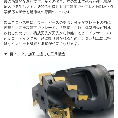
裏の局部的な摩耗です。多くの場合、前の加工で残った硬化層が
原因で発生します。 800℃を超える加工温度での工具と被削材の化
学反応や拡散も溝摩耗の原因の一つです。
加工プロセス中に、ワークピースのチタン分子がブレードの前に
蓄積し、高圧高温下でブレードに「溶接」され、構築刃先が形成
されるためです。構成刃先が刃先から剥離すると、インサートの
超硬コーティングも一緒に取り除かれるため、チタン加工には特
殊なインサート材質と形状が必要になります。
4つ目：チタン加工に適した工具構造