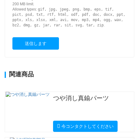
200 MB limit.
Allowed types:
gif, jpg, jpeg, png, bmp, eps, tif,
pict, psd, txt, rtf, html, odf, pdf, doc, docx, ppt,
pptx, xls, xlsx, xml, avi, mov, mp3, mp4, ogg, wav,
bz2, dmg, gz, jar, rar, sit, svg, tar, zip
.
送信します
関連商品
つや消し真鍮パーツ
今コンタクトしてください