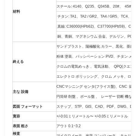
スチール: 4140、Q235、Q345B、20#、 45# 
材料
チタン: TA1、TA2 / GR2、TA4 / GR5、TC4、
真鍮: C36000(HPb62)、C37700(HPb59)、C2
銅、青銅、マグネシウム 合金、デルリン、POM
サンドブラスト、陽極酸化 カラー、黒化、亜鉛
粉体 塗装、パッシベーション PVD、チタン 
終える
クロムの電気めっき 、電気泳動、 QPQ(クエン
エレクトロ ポリッシング、クロム メッキ、ローレ
CNCマシニング センタ(フライス盤)、CNC 旋
主な 設備
円筒研 削盤 、ボール盤 、 レーザー 切断 機など
図面 フォーマット
ステップ、STP、GIS、CAD、PDF、DWG、DX
寛容
+/-0.01ミリメートル〜 +/-0.05ミリメートル
表面 粗さ
アウト 0.1~3.2
検査
マイクロメータ、光学 コンパレータ、 キャリパー