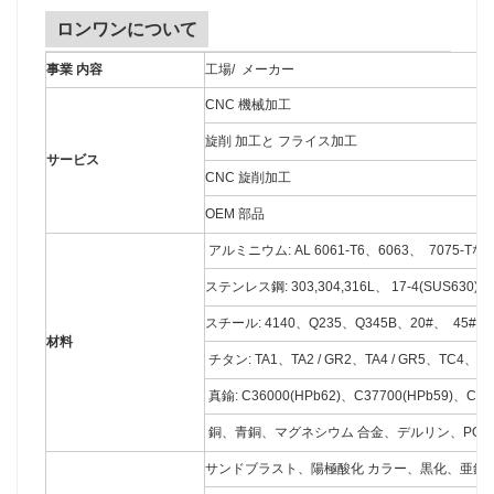
ロンワンについて
事業 内容
工場/ メーカー
CNC 機械加工
旋削 加工と フライス加工
サービス
CNC 旋削加工
OEM 部品
アルミニウム: AL 6061-T6、6063、 7075-Tな
ステンレス鋼: 303,304,316L、 17-4(SUS630)
スチール: 4140、Q235、Q345B、20#、 45# 
材料
チタン: TA1、TA2 / GR2、TA4 / GR5、TC4、
真鍮: C36000(HPb62)、C37700(HPb59)、C2
銅、青銅、マグネシウム 合金、デルリン、POM
サンドブラスト、陽極酸化 カラー、黒化、亜鉛