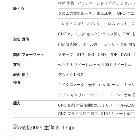
粉体 塗装、パッシベーション PVD、チタン 
終える
クロムの電気めっき 、電気泳動、 QPQ(クエン
エレクトロ ポリッシング、クロム メッキ、ローレ
CNCマシニング センタ(フライス盤)、CNC 旋
主な 設備
円筒研 削盤 、ボール盤 、 レーザー 切断 機など
図面 フォーマット
ステップ、STP、GIS、CAD、PDF、DWG、DX
寛容
+/-0.01ミリメートル〜 +/-0.05ミリメートル
表面 粗さ
アウト 0.1~3.2
検査
マイクロメータ、光学 コンパレータ、 キャリパー
デプス キャリパー バーニア、ユニバーサル 分度
能力
CNC 旋削 作業 範囲: φ0.5ミリメートル-φ15
CNC フライス加工 範囲 : 510ミリメートル* 1