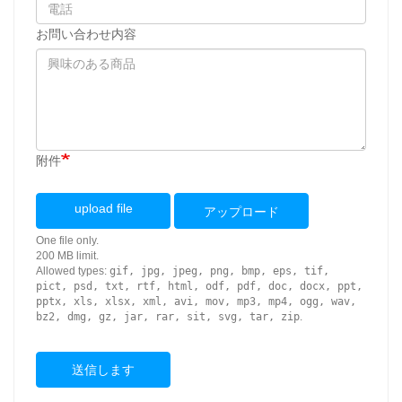
お問い合わせ内容
附件
upload file
アップロード
One file only.
200 MB limit.
Allowed types:
gif, jpg, jpeg, png, bmp, eps, tif,
pict, psd, txt, rtf, html, odf, pdf, doc, docx, ppt,
pptx, xls, xlsx, xml, avi, mov, mp3, mp4, ogg, wav,
bz2, dmg, gz, jar, rar, sit, svg, tar, zip
.
送信します