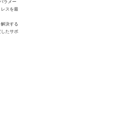
削パラメー
トレスを最
。
を解決する
定したサポ