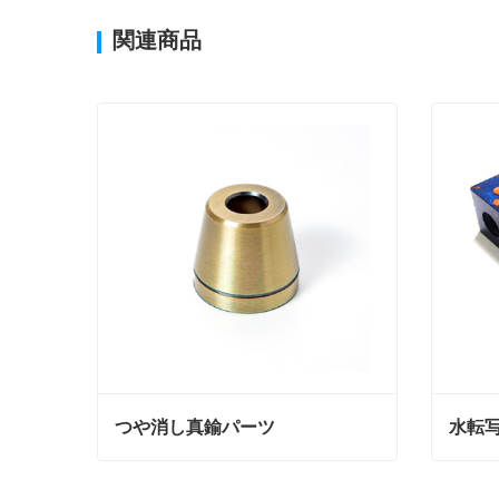
関連商品
つや消し真鍮パーツ
水転
つや消し真鍮パーツ
水転写