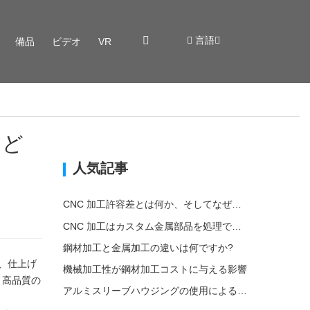
言語
備品
ビデオ
VR
はど
人気記事
CNC 加工許容差とは何か、そしてなぜそれが重要なのか?
CNC 加工はカスタム金属部品を処理できますか?
鋼材加工と金属加工の違いは何ですか?
プ、仕上げ
機械加工性が鋼材加工コストに与える影響
。高品質の
アルミスリーブハウジングの使用による環境への影響