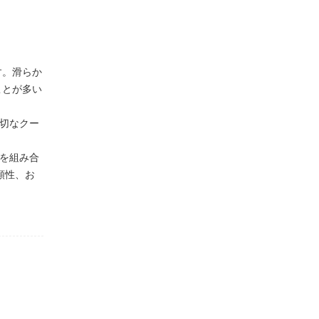
す。滑らか
ことが多い
適切なクー
理を組み合
頼性、お