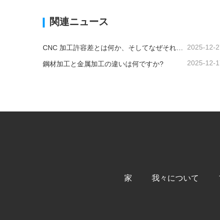
今コンタクトしてください
今コ
関連ニュース
2025-12-2
CNC 加工許容差とは何か、そしてなぜそれが重要なのか?
2025-12-1
鋼材加工と金属加工の違いは何ですか?
家
我々について