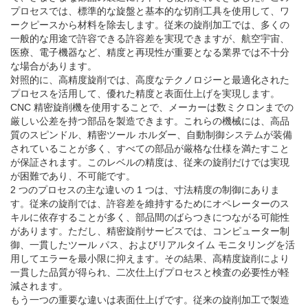
プロセスでは、標準的な旋盤と基本的な切削工具を使用して、ワ
ークピースから材料を除去します。従来の旋削加工では、多くの
一般的な用途で許容できる許容差を実現できますが、航空宇宙、
医療、電子機器など、精度と再現性が重要となる業界では不十分
な場合があります。
対照的に、高精度旋削では、高度なテクノロジーと最適化された
プロセスを活用して、優れた精度と表面仕上げを実現します。
CNC 精密旋削機を使用することで、メーカーは数ミクロンまでの
厳しい公差を持つ部品を製造できます。これらの機械には、高品
質のスピンドル、精密ツール ホルダー、自動制御システムが装備
されていることが多く、すべての部品が厳格な仕様を満たすこと
が保証されます。このレベルの精度は、従来の旋削だけでは実現
が困難であり、不可能です。
2 つのプロセスの主な違いの 1 つは、寸法精度の制御にありま
す。従来の旋削では、許容差を維持するためにオペレーターのス
キルに依存することが多く、部品間のばらつきにつながる可能性
があります。ただし、精密旋削サービスでは、コンピューター制
御、一貫したツール パス、およびリアルタイム モニタリングを活
用してエラーを最小限に抑えます。その結果、高精度旋削により
一貫した品質が得られ、二次仕上げプロセスと検査の必要性が軽
減されます。
もう一つの重要な違いは表面仕上げです。従来の旋削加工で製造