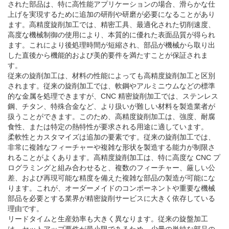
された部品は、特に高性能アプリケーションの場合、滑らかな仕
上げを実現するために追加の研削や研磨が必要になることがあり
ます。高精度旋削加工では、精密工具、最適化された切削速度、
高度な機械制御の使用により、本質的に優れた表面品質が得られ
ます。これにより後処理時間が短縮され、部品が機械から取り出
した直後から機能的および美的要件を満たすことが保証されま
す。
従来の旋削加工は、材料の性能によっても高精度旋削加工と区別
されます。従来の旋削加工では、軟鋼やアルミニウムなどの標準
的な金属を処理できますが、CNC 精密旋削加工では、ステンレス
鋼、チタン、特殊合金など、より扱いが難しい材料を製造業者が
扱うことができます。このため、高精度旋削加工は、強度、耐腐
食性、または特定の熱特性が要求される用途に適しています。
柔軟性とカスタマイズは追加の要素です。従来の旋削加工では、
非常に複雑なフィーチャーや複雑な形状を製造する能力が制限さ
れることがよくあります。高精度旋削加工は、特に高度な CNC プ
ログラミングと組み合わせると、複数のフィーチャー、厳しい公
差、および再現可能な精度を備えた複雑な部品の製造が可能にな
ります。これが、オーダーメイドのコンポーネントや重要な機械
部品を必要とする業界が精密旋削サービスに大きく依存している
理由です。
リードタイムと生産効率も大きく異なります。従来の旋盤加工