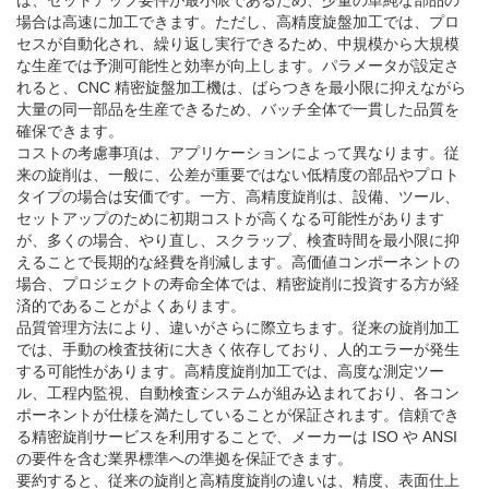
は、セットアップ要件が最小限であるため、少量の単純な部品の
場合は高速に加工できます。ただし、高精度旋盤加工では、プロ
セスが自動化され、繰り返し実行できるため、中規模から大規模
な生産では予測可能性と効率が向上します。パラメータが設定さ
れると、CNC 精密旋盤加工機は、ばらつきを最小限に抑えながら
大量の同一部品を生産できるため、バッチ全体で一貫した品質を
確保できます。
コストの考慮事項は、アプリケーションによって異なります。従
来の旋削は、一般に、公差が重要ではない低精度の部品やプロト
タイプの場合は安価です。一方、高精度旋削は、設備、ツール、
セットアップのために初期コストが高くなる可能性があります
が、多くの場合、やり直し、スクラップ、検査時間を最小限に抑
えることで長期的な経費を削減します。高価値コンポーネントの
場合、プロジェクトの寿命全体では、精密旋削に投資する方が経
済的であることがよくあります。
品質管理方法により、違いがさらに際立ちます。従来の旋削加工
では、手動の検査技術に大きく依存しており、人的エラーが発生
する可能性があります。高精度旋削加工では、高度な測定ツー
ル、工程内監視、自動検査システムが組み込まれており、各コン
ポーネントが仕様を満たしていることが保証されます。信頼でき
る精密旋削サービスを利用することで、メーカーは ISO や ANSI
の要件を含む業界標準への準拠を保証できます。
要約すると、従来の旋削と高精度旋削の違いは、精度、表面仕上