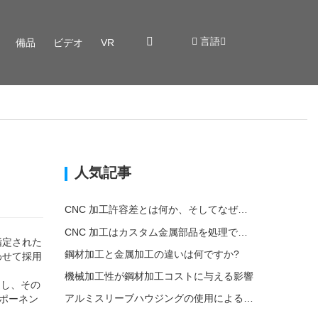
言語
備品
ビデオ
VR
人気記事
CNC 加工許容差とは何か、そしてなぜそれが重要なのか?
CNC 加工はカスタム金属部品を処理できますか?
指定された
鋼材加工と金属加工の違いは何ですか?
わせて採用
機械加工性が鋼材加工コストに与える影響
定し、その
アルミスリーブハウジングの使用による環境への影響
ンポーネン