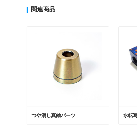
関連商品
つや消し真鍮パーツ
水転
つや消し真鍮パーツ
水転写