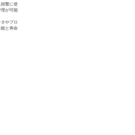
に頻繁に使
管理が可能
ータやプロ
性能と寿命