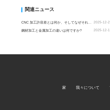
今コンタクトしてください
今コ
関連ニュース
2025-12-2
CNC 加工許容差とは何か、そしてなぜそれが重要なのか?
2025-12-1
鋼材加工と金属加工の違いは何ですか?
家
我々について