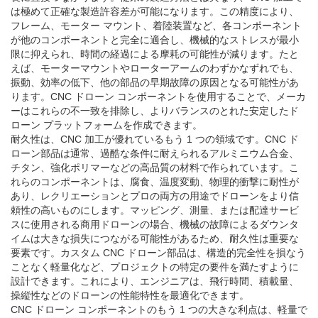
は極めて正確な製造許容差が可能になります。この精度により、
フレーム、モーター マウント、着陸装置など、各コンポーネント
が他のコンポーネントと完全に適合し、機械的なストレスが最小
限に抑えられ、時間の経過による摩耗の可能性が減ります。たと
えば、モーターマウントやローターアームのわずかなずれでも、
振動、効率の低下、他の部品の早期故障の原因となる可能性があ
ります。CNC ドローン コンポーネントを使用することで、メーカ
ーはこれらの不一致を排除し、よりバランスのとれた安定したド
ローン プラットフォームを作成できます。
耐久性は、CNC 加工が優れているもう 1 つの領域です。CNC ド
ローン部品は通常、過酷な条件に耐えられるアルミニウム合金、
チタン、強化ポリマーなどの高品質の材料で作られています。こ
れらのコンポーネントは、腐食、温度変動、物理的衝撃に耐性が
あり、レクリエーションとプロの両方の用途でドローンをより信
頼性の高いものにします。マッピング、測量、または配達サービ
スに使用される商用ドローンの場合、機械の故障によるダウンタ
イムは大きな損失につながる可能性があるため、耐久性は重要な
要素です。カスタム CNC ドローン部品は、構造的完全性を損なう
ことなく軽量化など、プロジェクトの特定の要件を満たすように
設計できます。これにより、エンジニアは、飛行時間、積載量、
操縦性などのドローンの性能特性を最適化できます。
CNC ドローン コンポーネントのもう 1 つの大きな利点は、軽量で