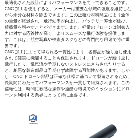
最適化された設計によりパフォーマンスを向上できることです。
CNC 加工を使用すると、メーカーは重要な領域の強度を維持しな
がら余分な材料を除去できます。この正確な材料除去により全体
の重量が軽減され、飛行効率が向上し、バッテリー寿命が延び、
積載量を増やすことができます。また、軽量のドローンは制御入
力に対する応答性が高く、よりスムーズな飛行体験を提供しま
す。これは、航空写真や検査タスクなどの専門的な用途で特に重
要です。
CNC 加工によって得られる一貫性により、各部品が繰り返し使用
されて確実に機能することも保証されます。ドローンが繰り返し
飛行したり、乱気流や予期しないストレスにさらされたりする
と、粗悪な製造部品は予期せず故障する可能性があります。しか
し、CNC ドローン部品は正確な仕様に基づいて製造されるため、
長期間にわたってパフォーマンスが一貫して維持されます。この
信頼性は、時間に敏感な操作や過酷な環境でのミッションにドロ
ーンを利用する業界にとって特に重要です。