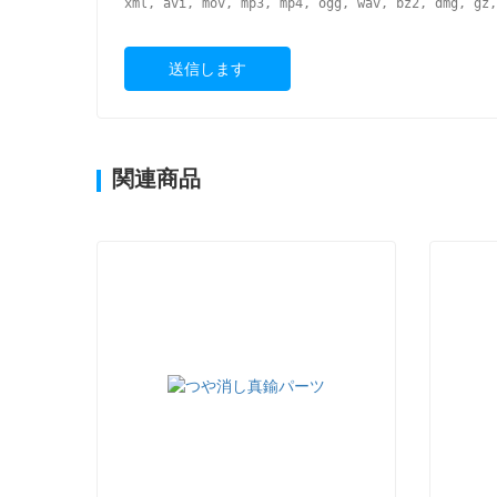
xml, avi, mov, mp3, mp4, ogg, wav, bz2, dmg, gz,
送信します
関連商品