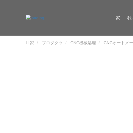
家
我
家
プロダクツ
CNC機械処理
CNCオートメ