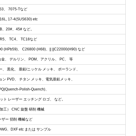
063、 7075-Tなど
L, 17-4(SUS630) etc
45B、20#、45# など。
/GR5、 TC4、 TC18など
0 (HPb59)、 C26800 (H68)、|| ||C22000(H90) など
 合金、 デルリン、 POM、アクリル、 PC、 等
ー、 黒化、 亜鉛/ニッケル メッキ、 ポーランド、
ョン PVD、 チタン メッキ、電気亜鉛メッキ、
ench-Polish-Quench)、
ット レーザー エッチング ロゴ、 など。
工） CNC 旋盤 研削 機械
ーザー 切削 機械など
DWG、DXF etc または サンプル