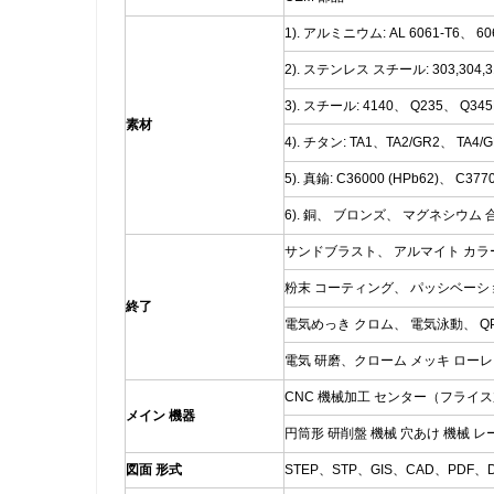
1). アルミニウム: AL 6061-T6、 6
2). ステンレス スチール: 303,304,316
3). スチール: 4140、 Q235、 Q3
素材
4). チタン: TA1、TA2/GR2、 TA4
5). 真鍮: C36000 (HPb62)、 C3770
6). 銅、 ブロンズ、 マグネシウム
サンドブラスト、 アルマイト カラ
粉末 コーティング、 パッシベーシ
終了
電気めっき クロム、 電気泳動、 QPQ(Qu
電気 研磨、クローム メッキ ローレ
CNC 機械加工 センター（フライス加
メイン 機器
円筒形 研削盤 機械 穴あけ 機械 レ
図面 形式
STEP、STP、GIS、CAD、PDF、