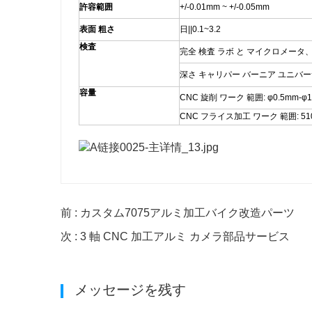
許容範囲
+/-0.01mm ~ +/-0.05mm
表面 粗さ
日||0.1~3.2
検査
完全 検査 ラボ と マイクロメータ
深さ キャリパー バーニア ユニバー
容量
CNC 旋削 ワーク 範囲: φ0.5mm-φ
CNC フライス加工 ワーク 範囲: 510
前 : カスタム7075アルミ加工バイク改造パーツ
次 : 3 軸 CNC 加工アルミ カメラ部品サービス
メッセージを残す