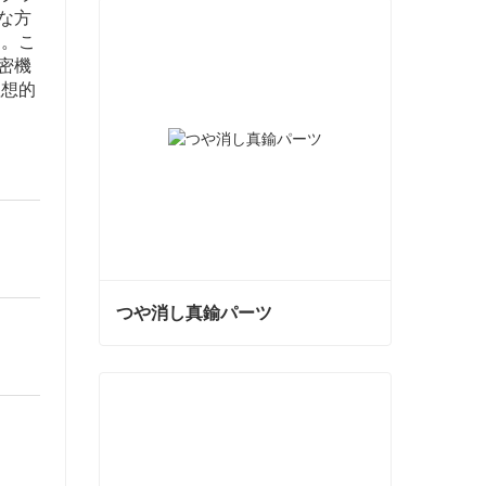
な方
す。こ
密機
理想的
つや消し真鍮パーツ
つや消し真鍮パーツ
今コンタクトしてください