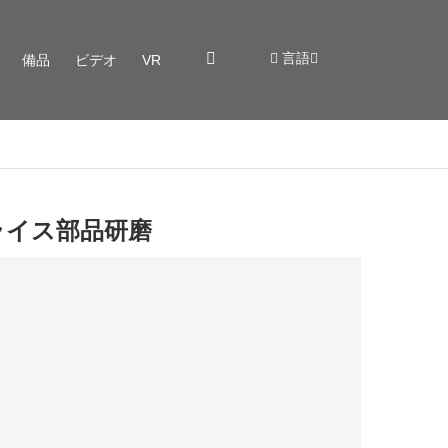
言語
備品
ビデオ
VR
フライス部品研磨