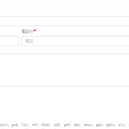
電話だ
pict, psd, txt, rtf, html, odf, pdf, doc, docx, ppt, pptx, xls, 