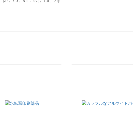
 jar, rar, sit, svg, tar, zip
.