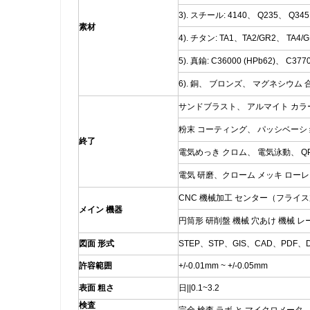
3). スチール: 4140、 Q235、 Q3
素材
4). チタン: TA1、TA2/GR2、 TA4
5). 真鍮: C36000 (HPb62)、 C3770
6). 銅、 ブロンズ、 マグネシウム
サンドブラスト、 アルマイト カラ
粉末 コーティング、 パッシベーシ
終了
電気めっき クロム、 電気泳動、 QPQ(Qu
電気 研磨、クローム メッキ ローレ
CNC 機械加工 センター（フライス加
メイン 機器
円筒形 研削盤 機械 穴あけ 機械 レ
図面 形式
STEP、STP、GIS、CAD、PDF、
許容範囲
+/-0.01mm ~ +/-0.05mm
表面 粗さ
日||0.1~3.2
検査