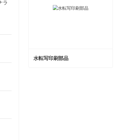
ナラ
水転写印刷部品
水転写印刷部品
今コンタクトしてください