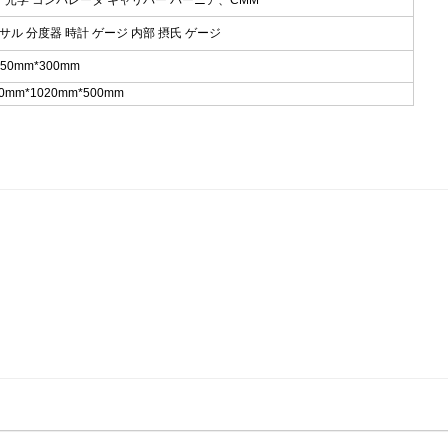
、 光学 コンパレータ キャリパー バーニア、CMM
サル 分度器 時計 ゲージ 内部 摂氏 ゲージ
150mm*300mm
mm*1020mm*500mm