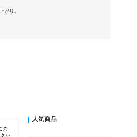
仕上がり。
人気商品
この
ックか