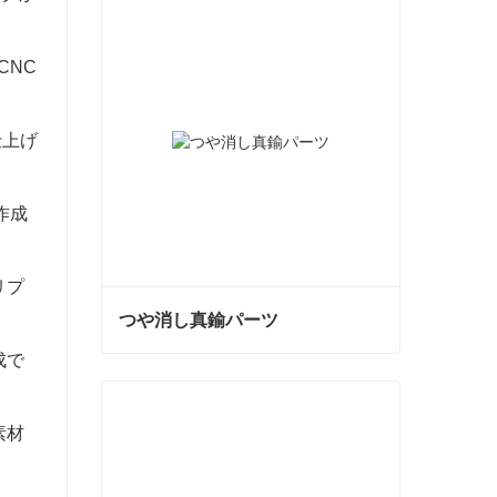
CNC
仕上げ
作成
リプ
つや消し真鍮パーツ
成で
つや消し真鍮パーツ
今コンタクトしてください
素材