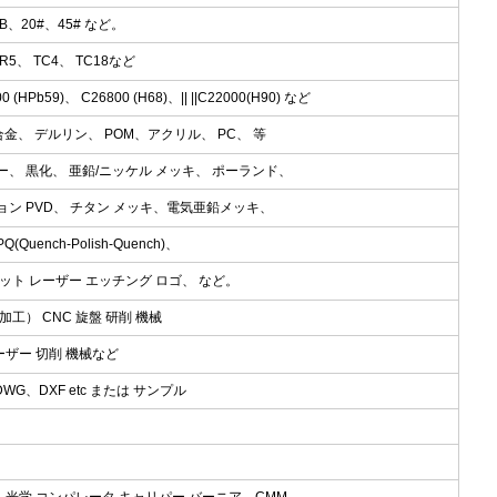
45B、20#、45# など。
/GR5、 TC4、 TC18など
0 (HPb59)、 C26800 (H68)、|| ||C22000(H90) など
 合金、 デルリン、 POM、アクリル、 PC、 等
ー、 黒化、 亜鉛/ニッケル メッキ、 ポーランド、
ョン PVD、 チタン メッキ、電気亜鉛メッキ、
ench-Polish-Quench)、
ット レーザー エッチング ロゴ、 など。
工） CNC 旋盤 研削 機械
ーザー 切削 機械など
DWG、DXF etc または サンプル