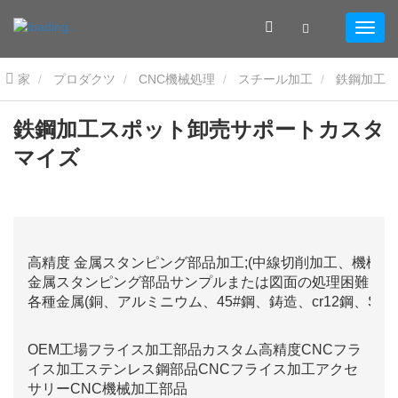
家
プロダクツ
CNC機械処理
スチール加工
鉄鋼加工
スポット卸売サポートカスタマイズ
鉄鋼加工スポット卸売サポートカスタ
マイズ
高精度 金属スタンピング部品加工;(中線切削加工、機械
金属スタンピング部品サンプルまたは図面の処理困難さに
各種金属(銅、アルミニウム、45#鋼、鋳造、cr12鋼、SKD1
OEM工場フライス加工部品カスタム高精度CNCフラ
イス加工ステンレス鋼部品CNCフライス加工アクセ
サリーCNC機械加工部品