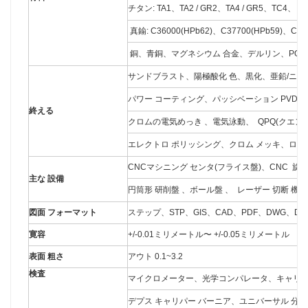
チタン: TA1、TA2 / GR2、TA4 / GR5、TC4、 
真鍮: C36000(HPb62)、C37700(HPb59)、C2
銅、青銅、マグネシウム 合金、デルリン、POM
サンドブラスト、陽極酸化 色、黒化、亜鉛/ニ
パワー コーティング、パッシベーション PVD
終える
クロムの電気めっき 、電気泳動、 QPQ(クエン
エレクトロ ポリッシング、クロム メッキ、ローレ
CNCマシニング センタ(フライス盤)、CNC 旋
主な 設備
円筒形 研削盤 、ボール盤 、 レーザー 切断 機
図面 フォーマット
ステップ、STP、GIS、CAD、PDF、DWG、DX
寛容
+/-0.01ミリメートル〜 +/-0.05ミリメートル
表面 粗さ
アウト 0.1~3.2
検査
マイクロメーター、光学コンパレータ、キャリパー
デプス キャリパー バーニア、ユニバーサル 分度