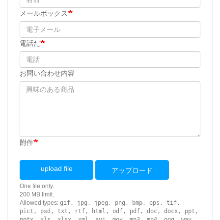
メールボックス
電話だ
お問い合わせ内容
附件
upload file
アップロード
One file only.
200 MB limit.
Allowed types:
gif, jpg, jpeg, png, bmp, eps, tif,
pict, psd, txt, rtf, html, odf, pdf, doc, docx, ppt,
pptx, xls, xlsx, xml, avi, mov, mp3, mp4, ogg, wav,