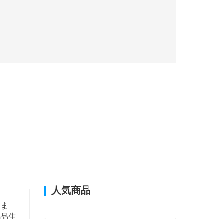
人気商品
。ま
製品生