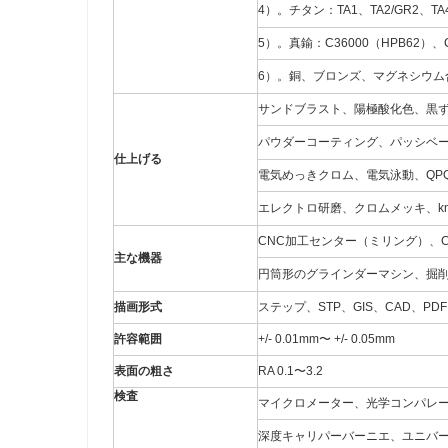
4）。チタン：TA1、TA2/GR2、TA
5）。真鍮：C36000（HPB62）、C
6）。銅、ブロンズ、マグネシウム
サンドブラスト、陽極酸化色、黒ず
パウダーコーティング、パッシベー
仕上げる
電気めっきクロム、電気泳動、QP
エレクトロ研磨、クロムメッキ、kn
CNC加工センター（ミリング）、
主な機器
円筒形のグラインダーマシン、掘
描画形式
ステップ、STP、GIS、CAD、P
許容範囲
+/- 0.01mm〜 +/- 0.05mm
表面の粗さ
RA 0.1〜3.2
検査
マイクロメーター、光学コンパレー
深度キャリパーバーニエ、ユニバ