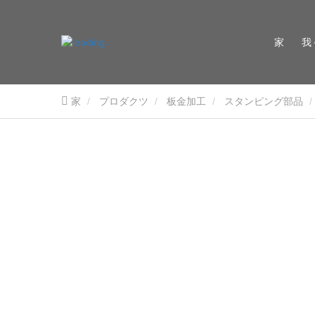
家
我
家
プロダクツ
板金加工
スタンピング部品