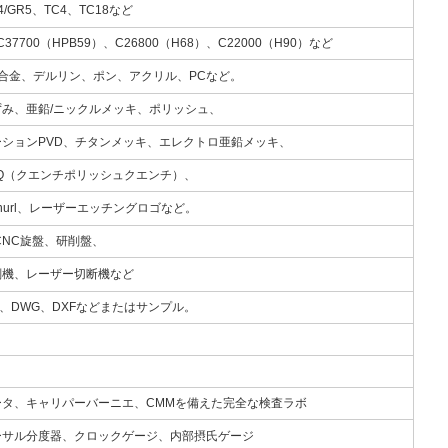
4/GR5、TC4、TC18など
37700（HPB59）、C26800（H68）、C22000（H90）など
合金、デルリン、ポン、アクリル、PCなど。
み、亜鉛/ニックルメッキ、ポリッシュ、
ションPVD、チタンメッキ、エレクトロ亜鉛メッキ、
Q（クエンチポリッシュクエンチ）、
url、レーザーエッチングロゴなど。
CNC旋盤、研削盤、
削機、レーザー切断機など
DF、DWG、DXFなどまたはサンプル。
タ、キャリパーバーニエ、CMMを備えた完全な検査ラボ
ーサル分度器、クロックゲージ、内部摂氏ゲージ