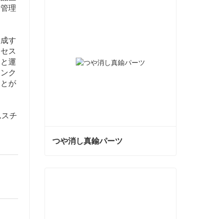
と管理
形成す
ロセス
則と運
エンク
ことが
ムスチ
つや消し真鍮パーツ
つや消し真鍮パーツ
今コンタクトしてください