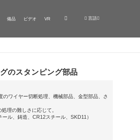
言語
備品
ビデオ
VR
ングのスタンピング部品
程度のワイヤー切断処理、機械部品、金型部品、さまざ
の処理の難しさに応じて。
ール、鋳造、CR12スチール、SKD11）