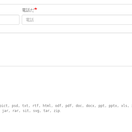
電話だ
pict, psd, txt, rtf, html, odf, pdf, doc, docx, ppt, pptx, xls, 
 jar, rar, sit, svg, tar, zip
.