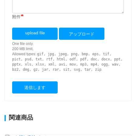
附件
upload file
アップロード
One file only.
200 MB limit.
Allowed types:
gif, jpg, jpeg, png, bmp, eps, tif,
pict, psd, txt, rtf, html, odf, pdf, doc, docx, ppt,
pptx, xls, xlsx, xml, avi, mov, mp3, mp4, ogg, wav,
bz2, dmg, gz, jar, rar, sit, svg, tar, zip
.
送信します
関連商品