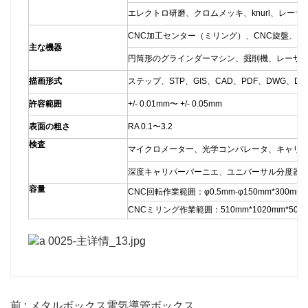
エレクトロ研磨、クロムメッキ、knurl、レー
CNC加工センター（ミリング）、CNC旋盤、研
主な機器
円筒形のグラインダーマシン、掘削機、レーザ
描画形式
ステップ、STP、GIS、CAD、PDF、DWG、
許容範囲
+/- 0.01mm〜 +/- 0.05mm
表面の粗さ
RA 0.1〜3.2
検査
マイクロメーター、光学コンパレータ、キャリパ
深度キャリパーバーニエ、ユニバーサル分度器
容量
CNC回転作業範囲：φ0.5mm-φ150mm*300mm
CNCミリング作業範囲：510mm*1020mm*500
前 : メタルボックス電気導管ボックス