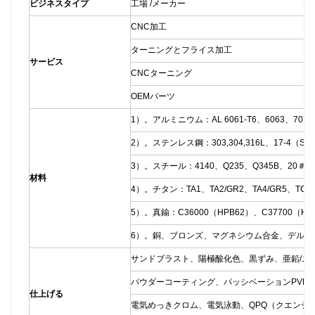
ビジネスタイプ
工場 /メーカー
CNC加工
ターニングとフライス加工
サービス
CNCターニング
OEMパーツ
1）。アルミニウム：AL 6061-T6、6063、7075
2）。ステンレス鋼：303,304,316L、17-4（SU
3）。スチール：4140、Q235、Q345B、20＃
材料
4）。チタン：TA1、TA2/GR2、TA4/GR5、TC4
5）。真鍮：C36000（HPB62）、C37700（HP
6）。銅、ブロンズ、マグネシウム合金、デルリ
サンドブラスト、陽極酸化色、黒ずみ、亜鉛/ニ
パウダーコーティング、パッシベーションPVD
仕上げる
電気めっきクロム、電気泳動、QPQ（クエンチ