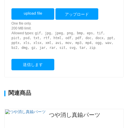
upload file
アップロード
One file only.
200 MB limit.
Allowed types:
gif, jpg, jpeg, png, bmp, eps, tif,
pict, psd, txt, rtf, html, odf, pdf, doc, docx, ppt,
pptx, xls, xlsx, xml, avi, mov, mp3, mp4, ogg, wav,
bz2, dmg, gz, jar, rar, sit, svg, tar, zip
.
送信します
関連商品
つや消し真鍮パーツ