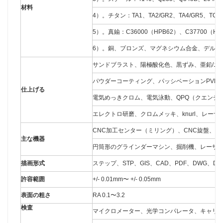
材料
4）。チタン：TA1、TA2/GR2、TA4/GR5、TC4
5）。真鍮：C36000（HPB62）、C37700（HP
6）。銅、ブロンズ、マグネシウム合金、デルリ
サンドブラスト、陽極酸化色、黒ずみ、亜鉛/ニ
パウダーコーティング、パッシベーションPVD
仕上げる
電気めっきクロム、電気泳動、QPQ（クエンチ
エレクトロ研磨、クロムメッキ、knurl、レー
CNC加工センター（ミリング）、CNC旋盤、研
主な機器
円筒形のグラインダーマシン、掘削機、レーザ
描画形式
ステップ、STP、GIS、CAD、PDF、DWG、
許容範囲
+/- 0.01mm〜 +/- 0.05mm
表面の粗さ
RA 0.1〜3.2
検査
マイクロメーター、光学コンパレータ、キャリパ