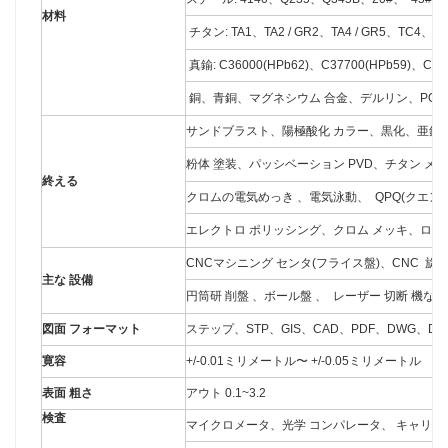
材料
チタン: TA1、TA2 / GR2、TA4 / GR5、TC4、
真鍮: C36000(HPb62)、C37700(HPb59)、C2
銅、青銅、マグネシウム 合金、デルリン、POM
サンドブラスト、陽極酸化 カラー、黒化、亜鉛
粉体 塗装、パッシベーション PVD、チタン 
終える
クロムの電気めっき 、電気泳動、 QPQ(クエン
エレクトロ ポリッシング、クロム メッキ、ローレ
CNCマシニング センタ(フライス盤)、CNC 旋
主な 設備
円筒研 削盤 、ボール盤 、 レーザー 切断 機など
図面 フォーマット
ステップ、STP、GIS、CAD、PDF、DWG、DX
寛容
+/-0.01ミリメートル〜 +/-0.05ミリメートル
表面 粗さ
アウト 0.1~3.2
検査
マイクロメータ、光学 コンパレータ、 キャリパー