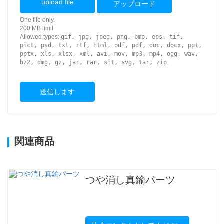
upload file
アップロード
One file only.
200 MB limit.
Allowed types:
gif, jpg, jpeg, png, bmp, eps, tif,
pict, psd, txt, rtf, html, odf, pdf, doc, docx, ppt,
pptx, xls, xlsx, xml, avi, mov, mp3, mp4, ogg, wav,
bz2, dmg, gz, jar, rar, sit, svg, tar, zip
.
送信します
関連商品
つや消し真鍮パーツ