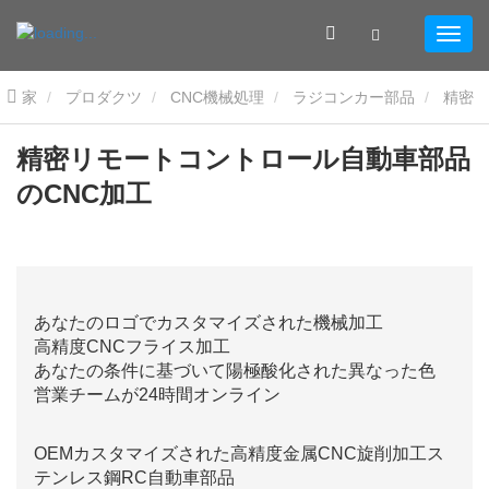
家
プロダクツ
CNC機械処理
ラジコンカー部品
精密
リモートコントロール自動車部品のCNC加工
精密リモートコントロール自動車部品
のCNC加工
あなたのロゴでカスタマイズされた機械加工
高精度CNCフライス加工
あなたの条件に基づいて陽極酸化された異なった色
営業チームが24時間オンライン
OEMカスタマイズされた高精度金属CNC旋削加工ス
テンレス鋼RC自動車部品