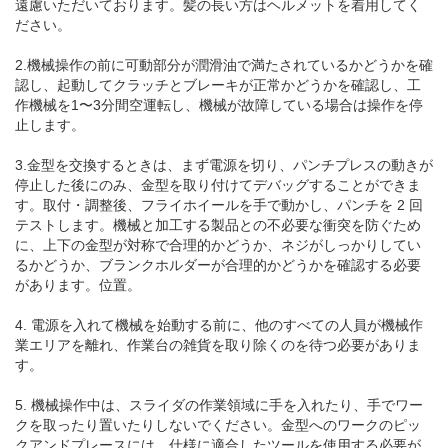
遠慮いただいております。髪の長い方はヘルメットを着用してく
ださい。
2.機械操作の前に可動部分が潤滑油で満たされているかどうかを確
認し、起動してクラッチとブレーキが正常かどうかを確認し、工
作機械を1〜3分間空運転し、機械が故障している場合は操作を停
止します。
3.金型を交換するときは、まず電源を切り、パンチプレスの動きが
停止した後にのみ、金型を取り付けてデバッグすることができま
す。取付・調整後、フライホイールを手で動かし、パンチを 2 回
テストします。機械と加工する製品との不必要な衝突を防ぐため
に、上下の金型が対称で合理的かどうか、ネジがしっかりしてい
るかどうか、ブランクホルダーが合理的かどうかを確認する必要
があります。位置。
4. 電源を入れて機械を始動する前に、他のすべての人員が機械作
業エリアを離れ、作業台の雑貨を取り除くのを待つ必要がありま
す。
5. 機械操作中は、スライダの作業領域に手を入れたり、手でワー
クを取ったり置いたりしないでください。金型へのワークのピッ
クアンドプレースには、仕様に適合したツールを使用する必要が