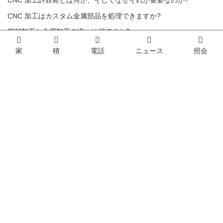
CNC 加工許容差とは何か、そしてなぜそれが重要なのか?
CNC 加工はカスタム金属部品を処理できますか?
鋼材加工と金属加工の違いは何ですか?
機械加工性が鋼材加工コストに与える影響
家
積
電話
ニュース
照会
アルミスリーブハウジングの使用による環境への影響
家
我々について
プロダクツ
サービス
ニュース
お問い合わせ
備品
ビデオ
VR
Dongguan Longwang Hardware Co., Ltd