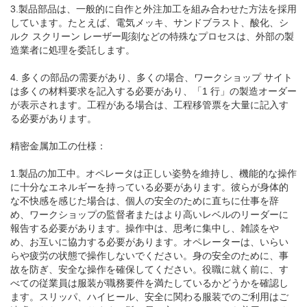
3.製品部品は、一般的に自作と外注加工を組み合わせた方法を採用
しています。たとえば、電気メッキ、サンドブラスト、酸化、シ
ルク スクリーン レーザー彫刻などの特殊なプロセスは、外部の製
造業者に処理を委託します。
4. 多くの部品の需要があり、多くの場合、ワークショップ サイト
は多くの材料要求を記入する必要があり、「1 行」の製造オーダー
が表示されます。工程がある場合は、工程移管票を大量に記入す
る必要があります。
精密金属加工の仕様：
1.製品の加工中。オペレータは正しい姿勢を維持し、機能的な操作
に十分なエネルギーを持っている必要があります。彼らが身体的
な不快感を感じた場合は、個人の安全のために直ちに仕事を辞
め、ワークショップの監督者またはより高いレベルのリーダーに
報告する必要があります。操作中は、思考に集中し、雑談をや
め、お互いに協力する必要があります。オペレーターは、いらい
らや疲労の状態で操作しないでください。身の安全のために、事
故を防ぎ、安全な操作を確保してください。役職に就く前に、す
べての従業員は服装が職務要件を満たしているかどうかを確認し
ます。スリッパ、ハイヒール、安全に関わる服装でのご利用はご