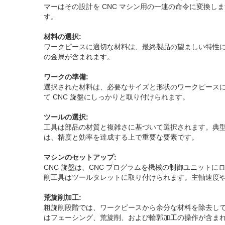
マーはその設計を CNC マシン用の一連の命令に変換
す。
材料の選択:
ワークピースに適切な材料は、最終製品の望ましい特性
の金属が含まれます。
ワークの準備:
選択された材料は、必要なサイズと形状のワークピース
て CNC 旋盤にしっかりと取り付けられます。
ツールの選択:
工具は部品の材質と複雑さに基づいて選択されます。典
は、精度と効率を達成する上で重要な要素です。
マシンのセットアップ:
CNC 旋盤は、CNC プログラムを機械の制御ユニット
削工具はツールタレットに取り付けられます。主軸速度
荒旋削加工:
粗旋削段階では、ワークピースから余分な材料を除去し
はフェーシング、荒旋削、および輪郭加工の操作が含ま