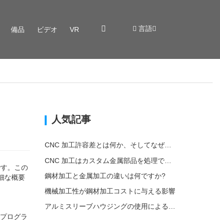
言語
備品
ビデオ
VR
人気記事
CNC 加工許容差とは何か、そしてなぜそれが重要なのか?
CNC 加工はカスタム金属部品を処理できますか?
です。この
鋼材加工と金属加工の違いは何ですか?
細な概要
機械加工性が鋼材加工コストに与える影響
アルミスリーブハウジングの使用による環境への影響
 プログラ