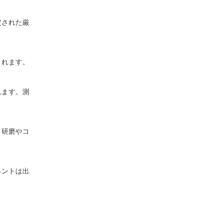
定された厳
されます。
れます。測
、研磨やコ
ネントは出