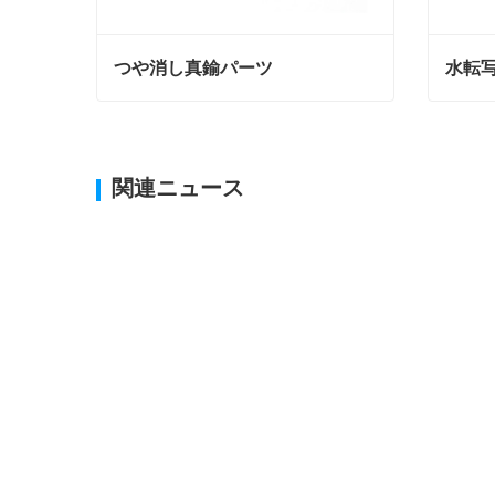
つや消し真鍮パーツ
水転
つや消し真鍮パーツ
水転写
今コンタクトしてください
今コ
関連ニュース
2025-12-2
CNC 加工許容差とは何か、そしてなぜそれが重要なのか?
2025-12-1
鋼材加工と金属加工の違いは何ですか?