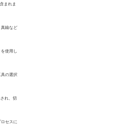
が含まれま
、真鍮など
クを使用し
工具の選択
めされ、切
プロセスに