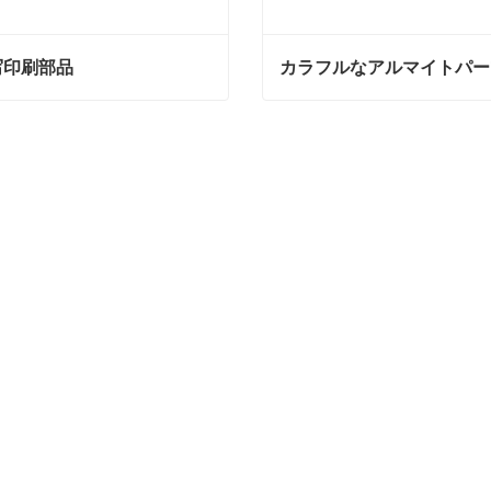
写印刷部品
カラフルなアルマイトパー
印刷部品
カラフルなアルマイトパー
ンタクトしてください
今コンタクトしてください
7
2025
CNC 加工はカスタム金属部品を処理できますか?
7