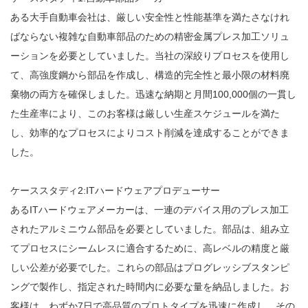
ある大手自動車会社は、厳しい安全性と性能基準を満たさなけれ
ばならない複雑な自動車部品のための精密金属プレス加工ソリュ
ーションを必要としていました。当社の深絞りプロセスを使用し
て、高強度鋼から部品を作成し、構造的完全性と最小限の材料廃
棄物の両方を確保しました。迅速な納期と月間100,000個の一貫し
た生産率により、このお客様は厳しい生産スケジュールを満た
し、効率的なプロセスによりコスト削減を達成することができま
した。
ケーススタディ2:ITハードウェアプロデューサー
あるITハードウェアメーカーは、一連のデバイス用のプレス加工
されたアルミニウム部品を必要としていました。部品は、組み立
てプロセスにシームレスに適合するために、高レベルの精度と厳
しい公差が必要でした。これらの部品はプログレッシブスタンピ
ングで製作し、指定された時間内に必要な量を納品しました。お
客様は、わずか7日で高品質のプロトタイプを迅速に作成し、その