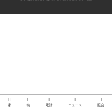
家
積
電話
ニュース
照会