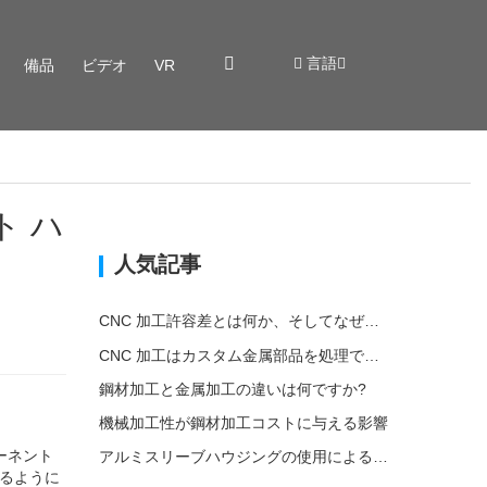
言語
備品
ビデオ
VR
ト ハ
人気記事
CNC 加工許容差とは何か、そしてなぜそれが重要なのか?
CNC 加工はカスタム金属部品を処理できますか?
鋼材加工と金属加工の違いは何ですか?
機械加工性が鋼材加工コストに与える影響
ーネント
アルミスリーブハウジングの使用による環境への影響
するように