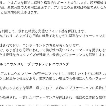
能し、さまざまな用途に保護と構造的サポートを提供します。精密機械
宇宙、産業分野での使用に最適です。アルミニウム素材は軽量でありな
スと信頼性を向上させます。
技術を利用して、優れた精度と完璧なフィット感を保証します。
られており、さまざまな用途に軽量でありながら堅牢なソリューションを
設計されており、コンポーネントの寿命が長くなります。
適で、さまざまな分野にわたって信頼性の高いパフォーマンスを提供しま
満たす正確なカスタマイズが可能で、最適なパフォーマンスを保証します
ルミニウム スリーブ アウトレット ハウジング
し、アルミニウム スリーブが完全にフィットし、意図したとおりに機能し
ングは軽量かつ強度があり、要求の厳しい環境でも長期にわたるパフォー
野を含むさまざまな業界に適しており、多数のアプリケーションに柔軟に
クが軽減され、一貫したパフォーマンスが保証され、機器の全体的な信頼