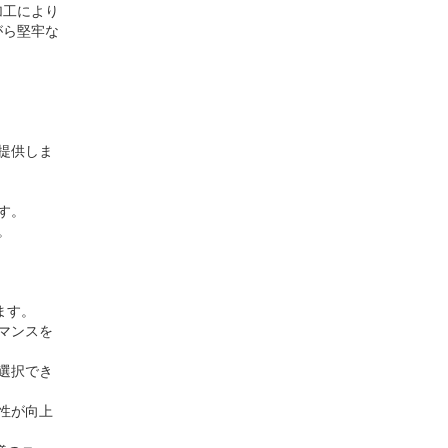
加工により
がら堅牢な
提供しま
す。
。
ます。
マンスを
選択でき
性が向上