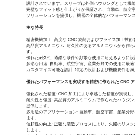
設計されています。スリーブは外側ハウジングとして機
完璧なフィット感と仕上がりが保証され、自動車、航空
ソリューションを提供し、機器の全体的なパフォーマン
主な特長
精密機械加工: 高度な CNC 旋削およびフライス加工
高品質アルミニウム: 耐久性のあるアルミニウムから作
す。
優れた耐久性: 過酷な条件や頻繁な使用に耐えるように
多彩な用途: 自動車、航空宇宙、産業分野での使用に最
カスタマイズ可能な設計: 特定の設計および機能要件を
優れたパフォーマンスを実現する精密に作られた CNC ア
強化された精度: CNC 加工により卓越した精度が実現
耐久性と強度: 高品質のアルミニウムで作られたハウジ
提供します。
多用途のアプリケーション: 自動車、航空宇宙、産業分
ます。
信頼性の向上: 正確な製造プロセスにより、欠陥のリス
します。