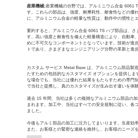
産業機械:
産業機械の分野では、アルミニウム合金 6061
す。これらの部品は、強度、耐摩耗性、耐食性などの優
に、アルミニウム合金の軽量な性質は、動作中の慣性と
要約すると、アルミニウム合金 6061 T6 ハブ部品
す。高い強度と耐食性を備えた軽量構造により、自動車
めに不可欠なコンポーネントとなっています。技術が進歩し
トであり、さまざまなエンジニアリング分野の革新と進
カスタム サービス Metal Base は、アルミニウ
たすための包括的なカスタマイズ オプションを提供しま
な場合でも、当社には優れた結果をもたらすための専門
で当社と提携し、真のカスタマイズが生み出す違いを体
過去 15 年間、当社は多くの複雑なアルミニウム部品
まれます。加工中、当社はすべての安全規制に従い、各
ました。
今後もアルミ部品の加工に注力してまいります。生産効
また、お客様との緊密な連絡を維持し、お客様のニーズ