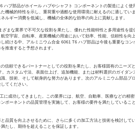
 T6 ハブ部品がホイール ハブやシャフト コンポーネントの製造によく使
れた機械的特性を示し、重荷重や過酷な使用環境に耐えるのに適してい
エネルギー消費を低減し、機械の全体的な効率の向上に貢献します。
は、さまざまな業界で不可欠な役割を果たし、優れた性能特性と多用途性を提
、航空宇宙、自転車、産業機械の用途において効率、性能、信頼性を向
続ける中、アルミニウム合金 6061 T6 ハブ部品は今後も重要なコン
歩を推進すると予想されます。
ム部品製造の信頼できるパートナーとしての役割を果たし、お客様固有のニーズ
す。カスタム寸法、表面仕上げ、追加機能、または材料選択のガイダン
知識、技術、そして献身的な努力があります。次のアルミニウム部品プ
験してください。
の加工に成功してきました。この業界には、航空、自動車、医療などの精
コンポーネントの品質管理を実施して、お客様の要件を満たしているこ
率と品質を向上させるために、さらに多くの加工方法と技術を検討して
を満たし、期待を超えることを保証します。