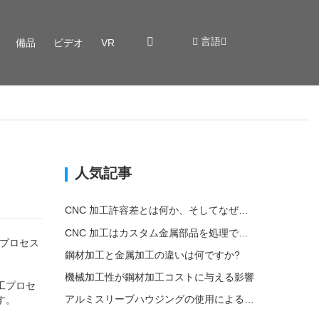
言語
備品
ビデオ
VR
人気記事
CNC 加工許容差とは何か、そしてなぜそれが重要なのか?
CNC 加工はカスタム金属部品を処理できますか?
造プロセス
鋼材加工と金属加工の違いは何ですか?
機械加工性が鋼材加工コストに与える影響
工プロセ
アルミスリーブハウジングの使用による環境への影響
す。