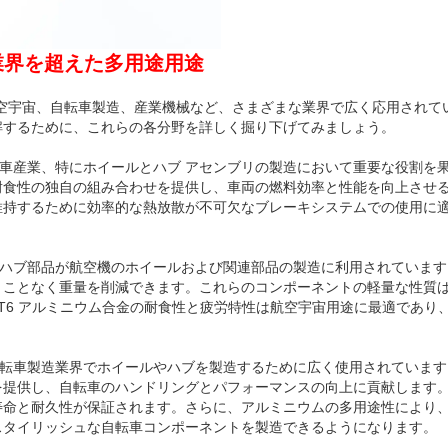
の業界を超えた多用途用途
造、航空宇宙、自転車製造、産業機械など、さまざまな業界で広く応用されて
解するために、これらの各分野を詳しく掘り下げてみましょう。
、自動車産業、特にホイールとハブ アセンブリの製造において重要な役割を
耐食性の独自の組み合わせを提供し、車両の燃料効率と性能を向上させ
維持するために効率的な熱放散が不可欠なブレーキシステムでの使用に
T6 ハブ部品が航空機のホイールおよび関連部品の製造に利用されていま
うことなく重量を削減できます。これらのコンポーネントの軽量な性質
 T6 アルミニウム合金の耐食性と疲労特性は航空宇宙用途に最適であり
は、自転車製造業界でホイールやハブを製造するために広く使用されていま
を提供し、自転車のハンドリングとパフォーマンスの向上に貢献します
寿命と耐久性が保証されます。さらに、アルミニウムの多用途性により
スタイリッシュな自転車コンポーネントを製造できるようになります。