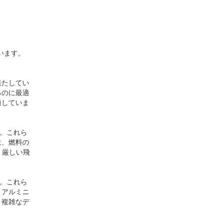
います。
果たしてい
るのに最適
適していま
す。これら
は、燃料の
、厳しい飛
す。これら
。アルミニ
、複雑なデ