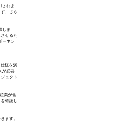
用されま
ます。さら
供しま
上させるた
ポーネン
と仕様を満
スが必要
ロジェクト
密産業が含
とを確認し
いきます。