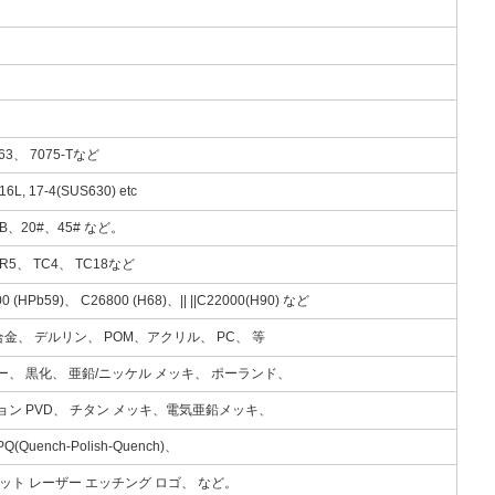
063、 7075-Tなど
L, 17-4(SUS630) etc
45B、20#、45# など。
/GR5、 TC4、 TC18など
0 (HPb59)、 C26800 (H68)、|| ||C22000(H90) など
 合金、 デルリン、 POM、アクリル、 PC、 等
ー、 黒化、 亜鉛/ニッケル メッキ、 ポーランド、
ョン PVD、 チタン メッキ、電気亜鉛メッキ、
ench-Polish-Quench)、
ット レーザー エッチング ロゴ、 など。