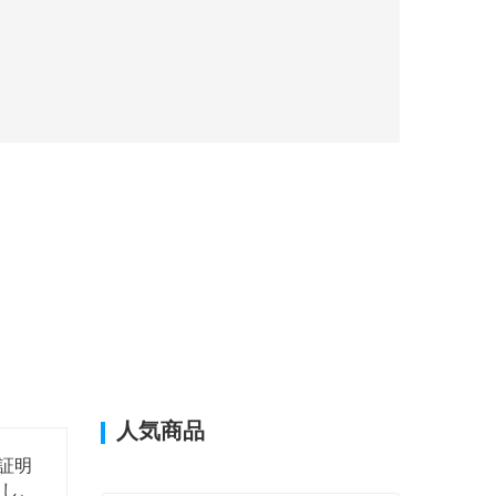
人気商品
証明
選し、