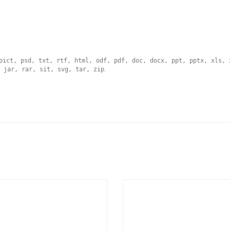
pict, psd, txt, rtf, html, odf, pdf, doc, docx, ppt, pptx, xls, 
 jar, rar, sit, svg, tar, zip
.