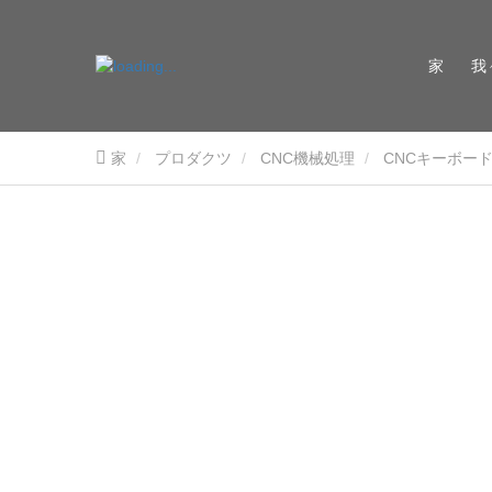
家
我
家
プロダクツ
CNC機械処理
CNCキーボー