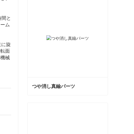
時間と
チーム
主に旋
回転面
作機械
つや消し真鍮パーツ
つや消し真鍮パーツ
今コンタクトしてください