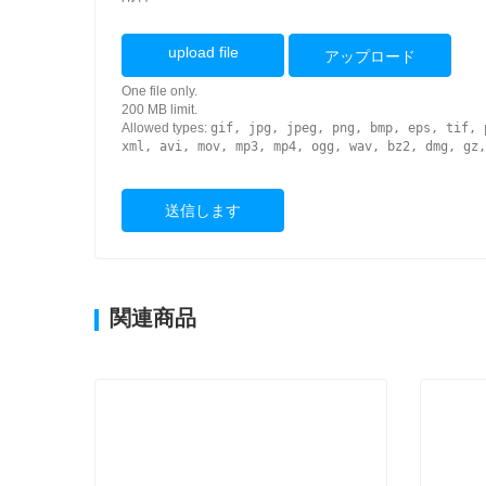
upload file
アップロード
One file only.
200 MB limit.
Allowed types:
gif, jpg, jpeg, png, bmp, eps, tif, 
xml, avi, mov, mp3, mp4, ogg, wav, bz2, dmg, gz,
送信します
関連商品