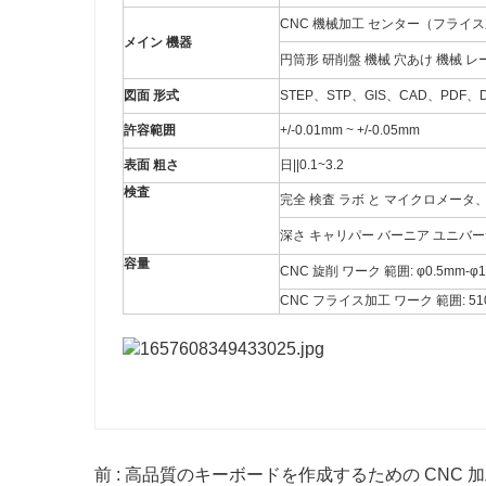
CNC 機械加工 センター（フライス加
メイン 機器
円筒形 研削盤 機械 穴あけ 機械 レ
図面 形式
STEP、STP、GIS、CAD、PDF、
許容範囲
+/-0.01mm ~ +/-0.05mm
表面 粗さ
日||0.1~3.2
検査
完全 検査 ラボ と マイクロメータ
深さ キャリパー バーニア ユニバー
容量
CNC 旋削 ワーク 範囲: φ0.5mm-φ
CNC フライス加工 ワーク 範囲: 510
前 : 高品質のキーボードを作成するための CNC 