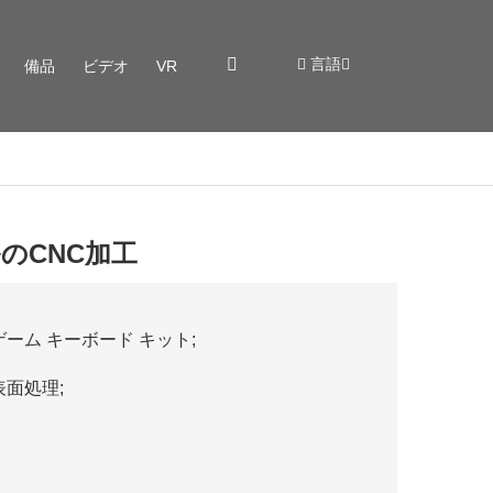
言語
備品
ビデオ
VR
のCNC加工
ーム キーボード キット;
面処理;