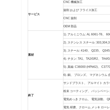
CNC 機械加工
旋削 および フライス加工
サービス
CNC 旋削
OEM 部品
1). アルミニウム: AL 6061-T6、 6
2). ステンレス スチール: 303,304,316
3). スチール: 4140、 Q235、 Q3
素材
4). チタン: TA1、TA2/GR2、 TA4
5). 真鍮: C36000 (HPb62)、 C3770
6). 銅、 ブロンズ、 マグネシウム
サンドブラスト、 アルマイト カラ
粉末 コーティング、 パッシベーシ
終了
電気めっき クロム、 電気泳動、 QPQ(Qu
電気 研磨、クローム メッキ ローレ