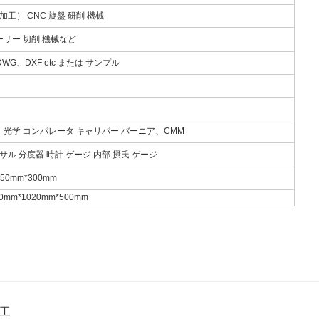
工） CNC 旋盤 研削 機械
ーザー 切削 機械など
DWG、DXF etc または サンプル
、 光学 コンパレータ キャリパー バーニア、CMM
サル 分度器 時計 ゲージ 内部 摂氏 ゲージ
150mm*300mm
mm*1020mm*500mm
加工