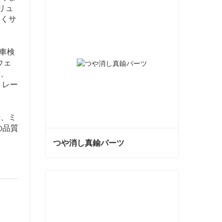
ソリュ
いくサ
動車検
ウェ
銅、
、レー
計、ミ
の品質
つや消し真鍮パーツ
つや消し真鍮パーツ
今コンタクトしてください