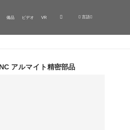
言語
備品
ビデオ
VR
CNC アルマイト精密部品