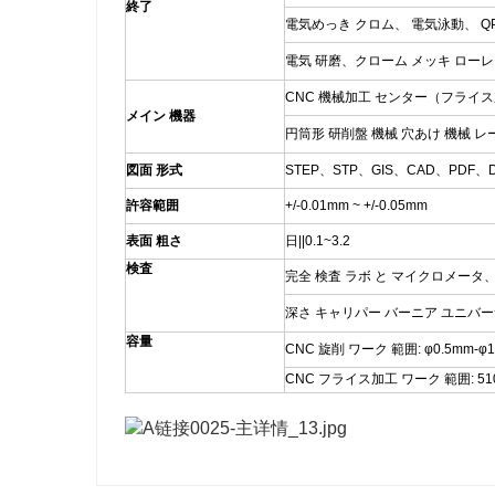
終了
電気めっき クロム、 電気泳動、 QPQ(Qu
電気 研磨、クローム メッキ ローレ
CNC 機械加工 センター（フライス加
メイン 機器
円筒形 研削盤 機械 穴あけ 機械 レ
図面 形式
STEP、STP、GIS、CAD、PDF、
許容範囲
+/-0.01mm ~ +/-0.05mm
表面 粗さ
日||0.1~3.2
検査
完全 検査 ラボ と マイクロメータ
深さ キャリパー バーニア ユニバー
容量
CNC 旋削 ワーク 範囲: φ0.5mm-φ
CNC フライス加工 ワーク 範囲: 510