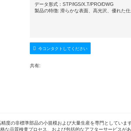
データ形式：STP/IGS/X.T/PRO/DWG
製品の特徴: 滑らかな表面、高光沢、優れた
今コンタクトしてください
共有:
o., Ltd は、高精度の非標準部品の小規模および大量生産を専門としてい
厳格な品質検査プロセス、および包括的なアフターサービスが