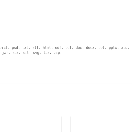
pict, psd, txt, rtf, html, odf, pdf, doc, docx, ppt, pptx, xls, 
 jar, rar, sit, svg, tar, zip
.