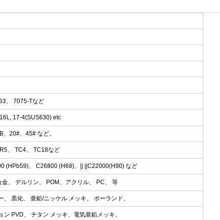
063、 7075-Tなど
L, 17-4(SUS630) etc
45B、20#、45# など。
/GR5、 TC4、 TC18など
0 (HPb59)、 C26800 (H68)、|| ||C22000(H90) など
 合金、 デルリン、 POM、アクリル、 PC、 等
ー、 黒化、 亜鉛/ニッケル メッキ、 ポーランド、
ョン PVD、 チタン メッキ、電気亜鉛メッキ、