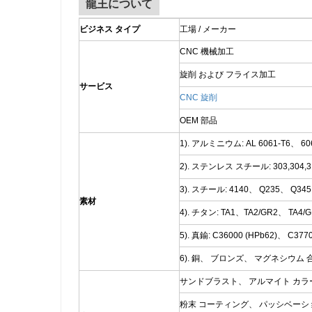
龍王について
ビジネス タイプ
工場 / メーカー
CNC 機械加工
旋削 および フライス加工
サービス
CNC 旋削
OEM 部品
1). アルミニウム: AL 6061-T6、 6
2). ステンレス スチール: 303,304,316
3). スチール: 4140、 Q235、 Q3
素材
4). チタン: TA1、TA2/GR2、 TA4
5). 真鍮: C36000 (HPb62)、 C3770
6). 銅、 ブロンズ、 マグネシウム
サンドブラスト、 アルマイト カラ
粉末 コーティング、 パッシベーシ