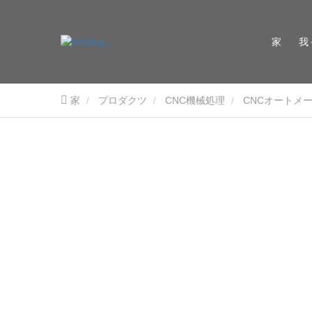
家
我
家
プロダクツ
CNC機械処理
CNCオートメ