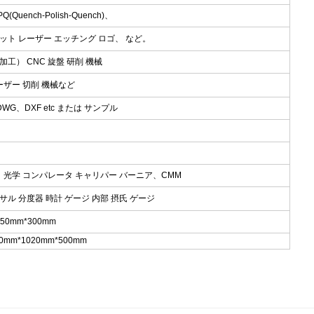
ench-Polish-Quench)、
ット レーザー エッチング ロゴ、 など。
工） CNC 旋盤 研削 機械
ーザー 切削 機械など
DWG、DXF etc または サンプル
、 光学 コンパレータ キャリパー バーニア、CMM
サル 分度器 時計 ゲージ 内部 摂氏 ゲージ
150mm*300mm
mm*1020mm*500mm