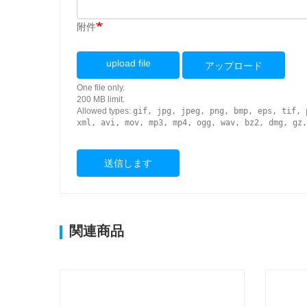
附件
upload file
アップロード
One file only.
200 MB limit.
Allowed types:
gif, jpg, jpeg, png, bmp, eps, tif, 
xml, avi, mov, mp3, mp4, ogg, wav, bz2, dmg, gz,
送信します
関連商品