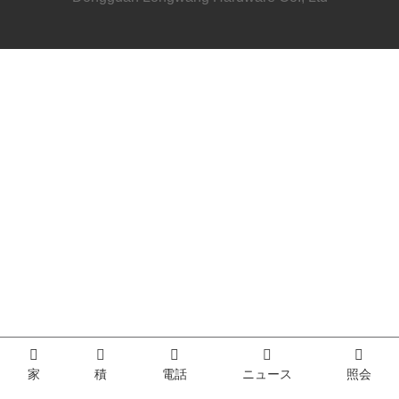
家
積
電話
ニュース
照会