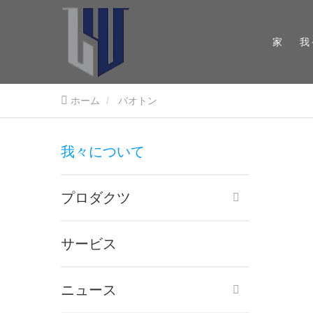
家
我
ホーム
バオトン
我々について
プロダクツ
サービス
ニュース