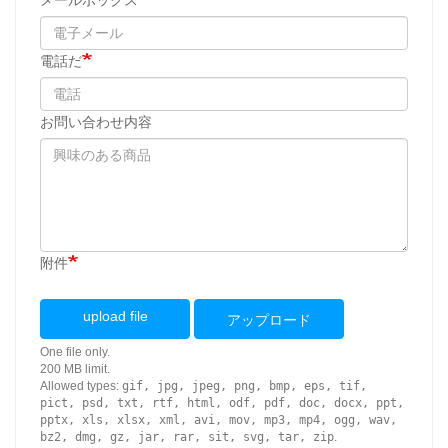
メールボックス
電話だ
お問い合わせ内容
附件
upload file
アップロード
One file only.
200 MB limit.
Allowed types:
gif, jpg, jpeg, png, bmp, eps, tif,
pict, psd, txt, rtf, html, odf, pdf, doc, docx, ppt,
pptx, xls, xlsx, xml, avi, mov, mp3, mp4, ogg, wav,
bz2, dmg, gz, jar, rar, sit, svg, tar, zip
.