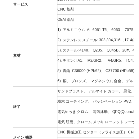
サービス
CNC 旋削
OEM 部品
1). アルミニウム: AL 6061-T6、 6063、 7075-
2). ステンレス スチール: 303,304,316L, 17-4(SUS
3). スチール: 4140、 Q235、 Q345B、20#、4
素材
4). チタン: TA1、TA2/GR2、 TA4/GR5、 TC4、
5). 真鍮: C36000 (HPb62)、 C37700 (HPb59)、 
6). 銅、 ブロンズ、 マグネシウム 合金、 デルリ
サンドブラスト、 アルマイト カラー、 黒化、 
粉末 コーティング、 パッシベーション PVD、
終了
電気めっき クロム、 電気泳動、 QPQ(Quench-Poli
電気 研磨、クローム メッキ ローレット レーザー
CNC 機械加工 センター（フライス加工） CNC 
メイン 機器