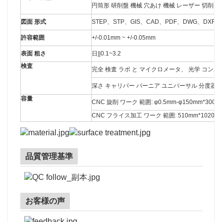
円筒形 研削盤 機械 穴あけ 機械 レーザー 切削 
図面 形式
STEP、STP、GIS、CAD、PDF、DWG、DXF 
許容範囲
+/-0.01mm ~ +/-0.05mm
表面 粗さ
日||0.1~3.2
検査
完全 検査 ラボ と マイクロメータ、 光学 コン
深さ キャリパー バーニア ユニバーサル 分度器 時
容量
CNC 旋削 ワーク 範囲: φ0.5mm-φ150mm*300m
CNC フライス加工 ワーク 範囲: 510mm*1020m
品質管理基準
お客様の声