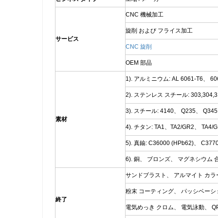
CNC 機械加工
旋削 および フライス加工
サービス
CNC 旋削
OEM 部品
1). アルミニウム: AL 6061-T6、 6
2). ステンレス スチール: 303,304,316
3). スチール: 4140、 Q235、 Q3
素材
4). チタン: TA1、TA2/GR2、 TA4
5). 真鍮: C36000 (HPb62)、 C3770
6). 銅、 ブロンズ、 マグネシウム
サンドブラスト、 アルマイト カラ
粉末 コーティング、 パッシベーシ
終了
電気めっき クロム、 電気泳動、 QPQ(Qu