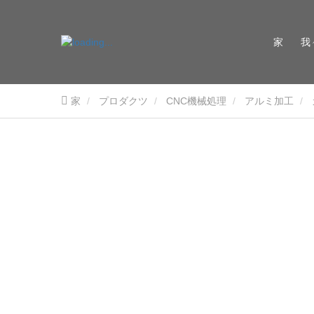
家
我
家
プロダクツ
CNC機械処理
アルミ加工