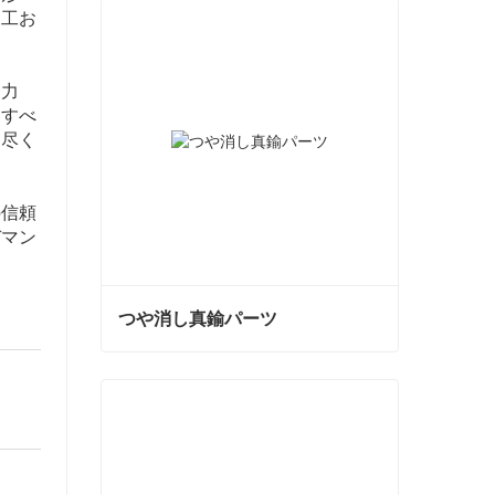
加工お
協力
るすべ
を尽く
の信頼
デマン
つや消し真鍮パーツ
つや消し真鍮パーツ
今コンタクトしてください