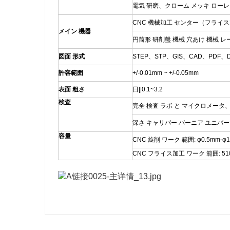
電気 研磨、クローム メッキ ローレ
CNC 機械加工 センター（フライス加
メイン 機器
円筒形 研削盤 機械 穴あけ 機械 レ
図面 形式
STEP、STP、GIS、CAD、PDF、
許容範囲
+/-0.01mm ~ +/-0.05mm
表面 粗さ
日||0.1~3.2
検査
完全 検査 ラボ と マイクロメータ
深さ キャリパー バーニア ユニバー
容量
CNC 旋削 ワーク 範囲: φ0.5mm-φ
CNC フライス加工 ワーク 範囲: 510