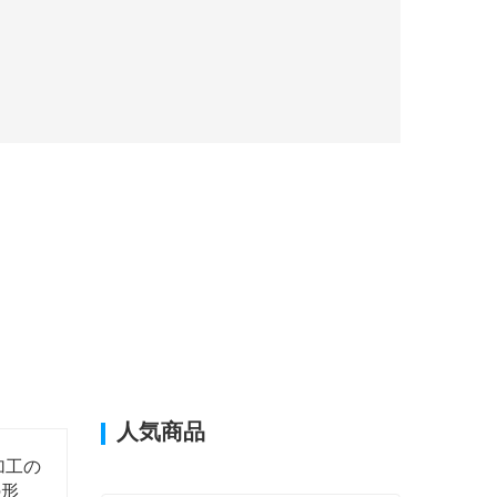
人気商品
加工の
の形