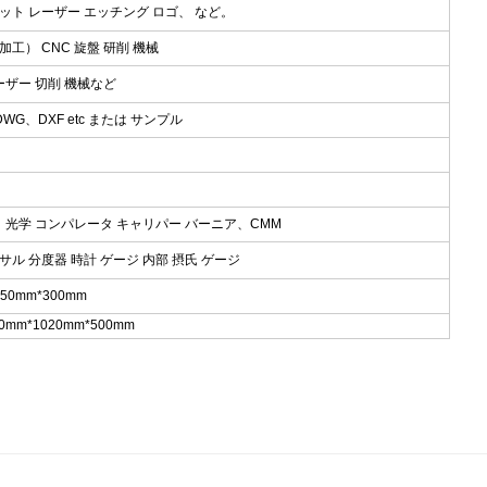
ット レーザー エッチング ロゴ、 など。
工） CNC 旋盤 研削 機械
ーザー 切削 機械など
DWG、DXF etc または サンプル
、 光学 コンパレータ キャリパー バーニア、CMM
サル 分度器 時計 ゲージ 内部 摂氏 ゲージ
150mm*300mm
mm*1020mm*500mm