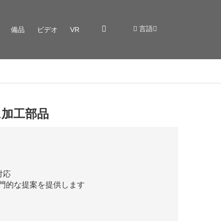
言語
備品
ビデオ
VR
ム加工部品
対応
専門的な提案を提供します