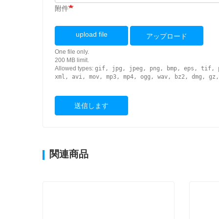
附件
upload file
アップロード
One file only.
200 MB limit.
Allowed types:
gif, jpg, jpeg, png, bmp, eps, tif, 
xml, avi, mov, mp3, mp4, ogg, wav, bz2, dmg, gz,
送信します
関連商品