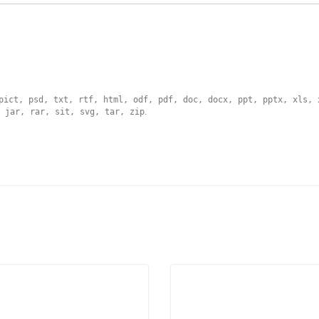
pict, psd, txt, rtf, html, odf, pdf, doc, docx, ppt, pptx, xls, 
 jar, rar, sit, svg, tar, zip
.