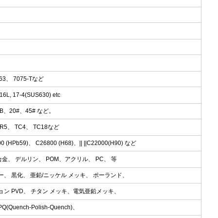
063、 7075-Tなど
L, 17-4(SUS630) etc
45B、20#、45# など。
/GR5、 TC4、 TC18など
0 (HPb59)、 C26800 (H68)、|| ||C22000(H90) など
 合金、 デルリン、 POM、アクリル、 PC、 等
ー、 黒化、 亜鉛/ニッケル メッキ、 ポーランド、
ョン PVD、 チタン メッキ、電気亜鉛メッキ、
ench-Polish-Quench)、