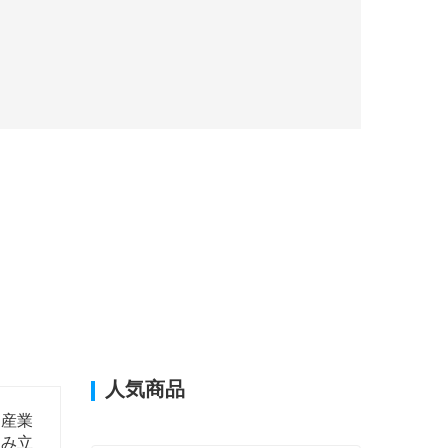
人気商品
。産業
組み立