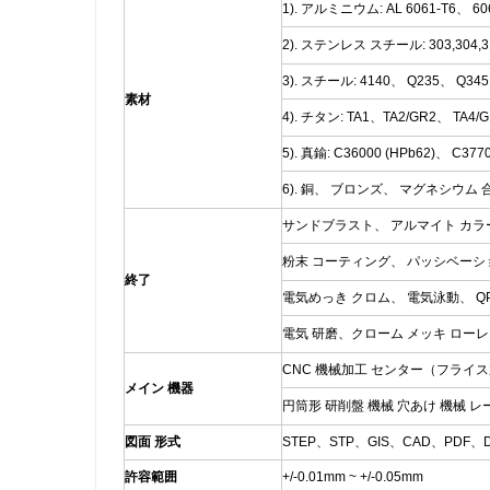
1). アルミニウム: AL 6061-T6、 6
2). ステンレス スチール: 303,304,316
3). スチール: 4140、 Q235、 Q3
素材
4). チタン: TA1、TA2/GR2、 TA4
5). 真鍮: C36000 (HPb62)、 C3770
6). 銅、 ブロンズ、 マグネシウム
サンドブラスト、 アルマイト カラ
粉末 コーティング、 パッシベーシ
終了
電気めっき クロム、 電気泳動、 QPQ(Qu
電気 研磨、クローム メッキ ローレ
CNC 機械加工 センター（フライス加
メイン 機器
円筒形 研削盤 機械 穴あけ 機械 レ
図面 形式
STEP、STP、GIS、CAD、PDF、
許容範囲
+/-0.01mm ~ +/-0.05mm