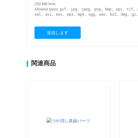
200 MB limit.
Allowed types:
gif, jpg, jpeg, png, bmp, eps, tif, 
xml, avi, mov, mp3, mp4, ogg, wav, bz2, dmg, gz,
送信します
関連商品