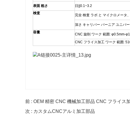
表面 粗さ
日||0.1~3.2
検査
完全 検査 ラボ と マイクロメータ
深さ キャリパー バーニア ユニバー
容量
CNC 旋削 ワーク 範囲: φ0.5mm-φ
CNC フライス加工 ワーク 範囲: 510
前 : OEM 精密 CNC 機械加工部品 CNC フライス
次 : カスタムCNCアルミ加工部品