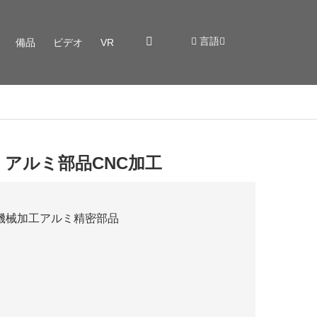
言語
備品
ビデオ
VR
 アルミ部品CNC加工
た機械加工アルミ精密部品