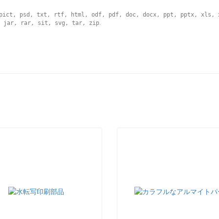
pict, psd, txt, rtf, html, odf, pdf, doc, docx, ppt, pptx, xls, 
 jar, rar, sit, svg, tar, zip
.