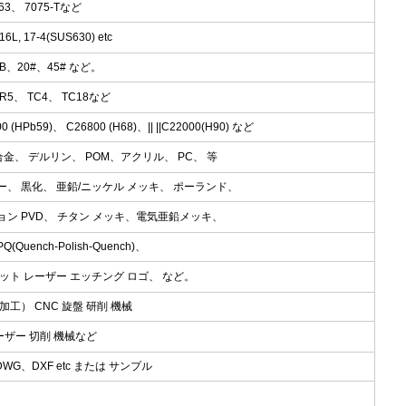
063、 7075-Tなど
L, 17-4(SUS630) etc
45B、20#、45# など。
/GR5、 TC4、 TC18など
0 (HPb59)、 C26800 (H68)、|| ||C22000(H90) など
 合金、 デルリン、 POM、アクリル、 PC、 等
ー、 黒化、 亜鉛/ニッケル メッキ、 ポーランド、
ョン PVD、 チタン メッキ、電気亜鉛メッキ、
ench-Polish-Quench)、
ット レーザー エッチング ロゴ、 など。
工） CNC 旋盤 研削 機械
ーザー 切削 機械など
DWG、DXF etc または サンプル