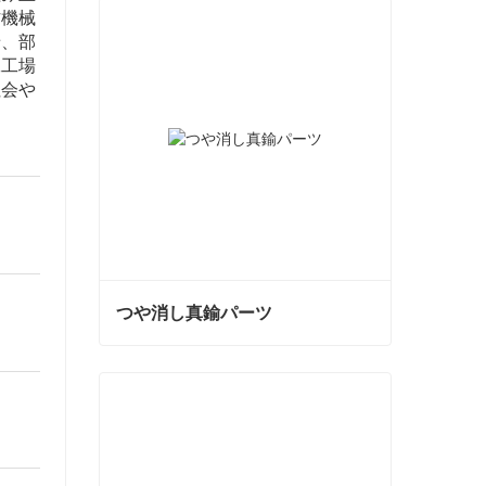
作機械
せ、部
工工場
社会や
つや消し真鍮パーツ
つや消し真鍮パーツ
今コンタクトしてください