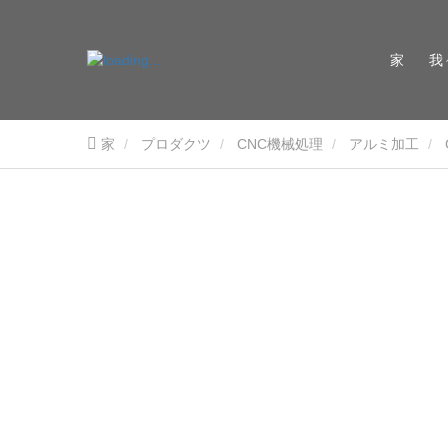
家
我
家
プロダクツ
CNC機械処理
アルミ加工