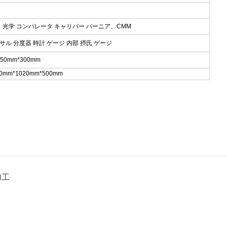
、 光学 コンパレータ キャリパー バーニア、CMM
サル 分度器 時計 ゲージ 内部 摂氏 ゲージ
150mm*300mm
mm*1020mm*500mm
加工