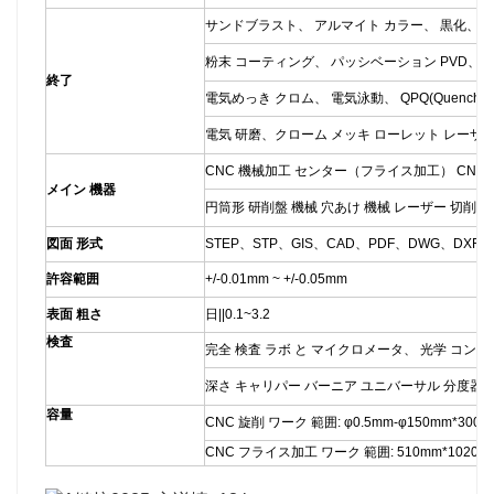
サンドブラスト、 アルマイト カラー、 黒化、 
粉末 コーティング、 パッシベーション PVD、
終了
電気めっき クロム、 電気泳動、 QPQ(Quench-Poli
電気 研磨、クローム メッキ ローレット レーザー
CNC 機械加工 センター（フライス加工） CNC 
メイン 機器
円筒形 研削盤 機械 穴あけ 機械 レーザー 切削 
図面 形式
STEP、STP、GIS、CAD、PDF、DWG、DXF 
許容範囲
+/-0.01mm ~ +/-0.05mm
表面 粗さ
日||0.1~3.2
検査
完全 検査 ラボ と マイクロメータ、 光学 コン
深さ キャリパー バーニア ユニバーサル 分度器 時
容量
CNC 旋削 ワーク 範囲: φ0.5mm-φ150mm*300
CNC フライス加工 ワーク 範囲: 510mm*1020m