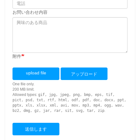
お問い合わせ内容
附件
upload file
アップロード
One file only.
200 MB limit.
Allowed types:
gif, jpg, jpeg, png, bmp, eps, tif,
pict, psd, txt, rtf, html, odf, pdf, doc, docx, ppt,
pptx, xls, xlsx, xml, avi, mov, mp3, mp4, ogg, wav,
bz2, dmg, gz, jar, rar, sit, svg, tar, zip
.
送信します