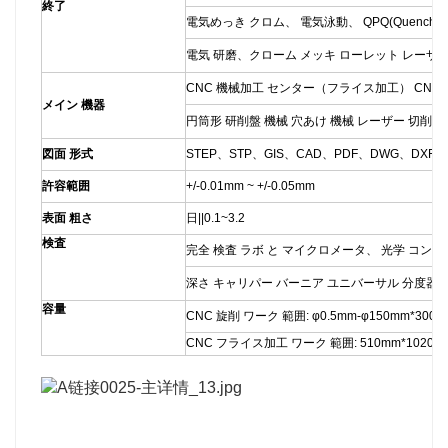
終了
電気めっき クロム、 電気泳動、 QPQ(Quench-Poli
電気 研磨、クローム メッキ ローレット レーザー
CNC 機械加工 センター（フライス加工） CNC 
メイン 機器
円筒形 研削盤 機械 穴あけ 機械 レーザー 切削 
図面 形式
STEP、STP、GIS、CAD、PDF、DWG、DXF 
許容範囲
+/-0.01mm ~ +/-0.05mm
表面 粗さ
日||0.1~3.2
検査
完全 検査 ラボ と マイクロメータ、 光学 コン
深さ キャリパー バーニア ユニバーサル 分度器 時
容量
CNC 旋削 ワーク 範囲: φ0.5mm-φ150mm*300
CNC フライス加工 ワーク 範囲: 510mm*1020m