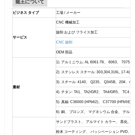
龍王について
ビジネス タイプ
工場 / メーカー
CNC 機械加工
旋削 および フライス加工
サービス
CNC 旋削
OEM 部品
1). アルミニウム: AL 6061-T6、 6063、 7075-
2). ステンレス スチール: 303,304,316L, 17-4(SUS
3). スチール: 4140、 Q235、 Q345B、20#、4
素材
4). チタン: TA1、TA2/GR2、 TA4/GR5、 TC4、
5). 真鍮: C36000 (HPb62)、 C37700 (HPb59)、 
6). 銅、 ブロンズ、 マグネシウム 合金、 デルリ
サンドブラスト、 アルマイト カラー、 黒化、 
粉末 コーティング、 パッシベーション PVD、