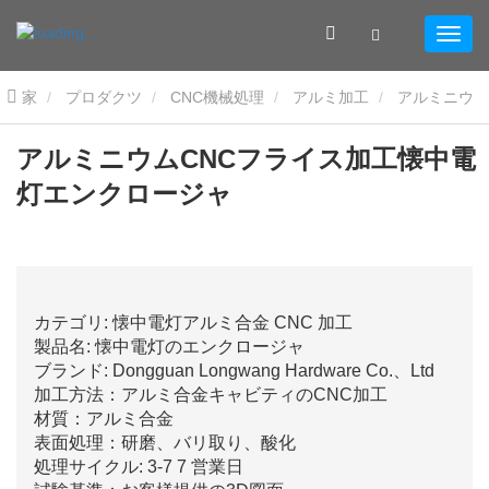
家
プロダクツ
CNC機械処理
アルミ加工
アルミニウ
ムCNCフライス加工懐中電灯エンクロージャ
アルミニウムCNCフライス加工懐中電
灯エンクロージャ
カテゴリ: 懐中電灯アルミ合金 CNC 加工
製品名: 懐中電灯のエンクロージャ
ブランド: Dongguan Longwang Hardware Co.、Ltd
加工方法：アルミ合金キャビティのCNC加工
材質：アルミ合金
表面処理：研磨、バリ取り、酸化
処理サイクル: 3-7 7 営業日