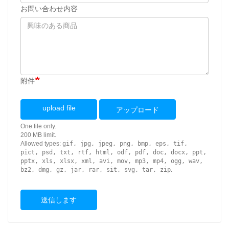
お問い合わせ内容
附件
upload file
アップロード
One file only.
200 MB limit.
Allowed types:
gif, jpg, jpeg, png, bmp, eps, tif,
pict, psd, txt, rtf, html, odf, pdf, doc, docx, ppt,
pptx, xls, xlsx, xml, avi, mov, mp3, mp4, ogg, wav,
bz2, dmg, gz, jar, rar, sit, svg, tar, zip
.
送信します